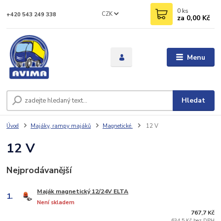
0
ks
CZK
+420 543 249 338
za
0,00 Kč
Menu
Hledat
Úvod
Majáky, rampy majáků
Magnetické.
12 V
12 V
Nejprodávanější
Maják magnetický 12/24V ELTA
1.
Není skladem
767,7 Kč
634,5 Kč bez DPH