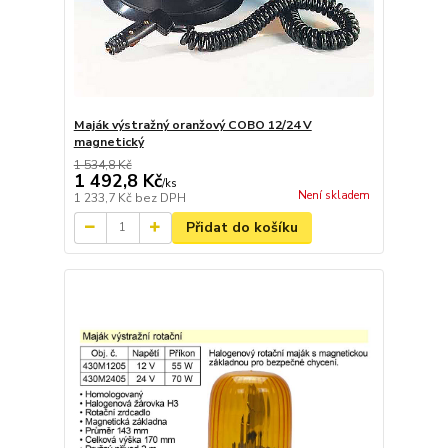
Maják výstražný oranžový COBO 12/24 V
magnetický
1 534,8 Kč
1 492,8 Kč
/
ks
Není skladem
1 233,7 Kč
bez DPH
Přidat do košíku