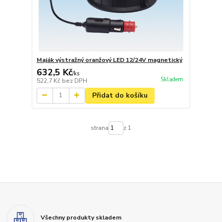
Maják výstražný oranžový LED 12/24V magnetický
632,5 Kč
/
ks
Skladem
522,7 Kč
bez DPH
Přidat do košíku
strana
z 1
Všechny produkty skladem