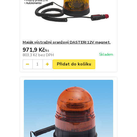
Maják výstražný oranžový DASTERI 12V magnet.
971,9 Kč
/
ks
Skladem
803,3 Kč
bez DPH
Přidat do košíku