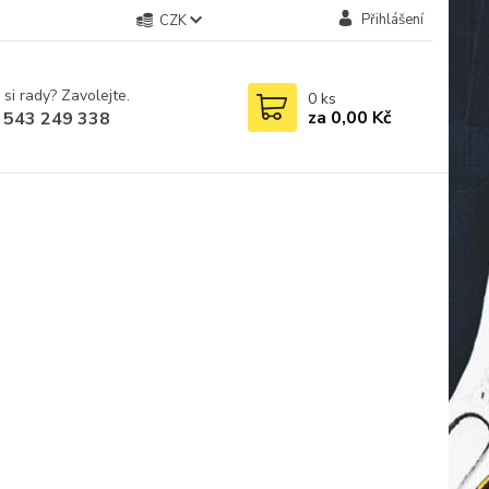
Přihlášení
CZK
 si rady? Zavolejte.
0
ks
za
0,00 Kč
 543 249 338