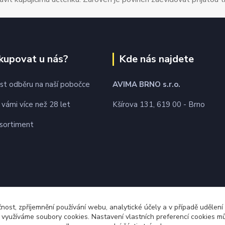
kupovat u nás?
Kde nás najdete
t odběru na naší pobočce
AVIMA BRNO
s.r.o.
 vámi více než 28 let
Kšírova 131, 619 00 - Brno
 sortiment
čnost, zpříjemnění používání webu, analytické účely a v případě udělení
y využíváme soubory cookies. Nastavení vlastních preferencí cookies mů