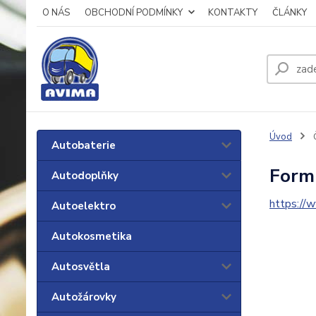
O NÁS
OBCHODNÍ PODMÍNKY
KONTAKTY
ČLÁNKY
Úvod
Autobaterie
Formu
Autodoplňky
https://
Autoelektro
Autokosmetika
Autosvětla
Autožárovky