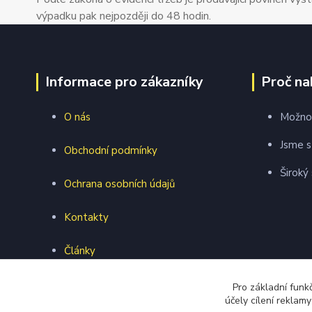
výpadku pak nejpozději do 48 hodin.
Informace pro zákazníky
Proč na
O nás
Možnos
Jsme s
Obchodní podmínky
Široký
Ochrana osobních údajů
Kontakty
Články
Webová prezentace
Pro základní funk
účely cílení reklam