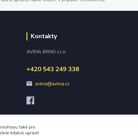
Kontakty
AVIMA BRNO s.r.o.
+420 543 249 338
avima@avima.cz
 souhlasu také pro
žete kdykoli upravit