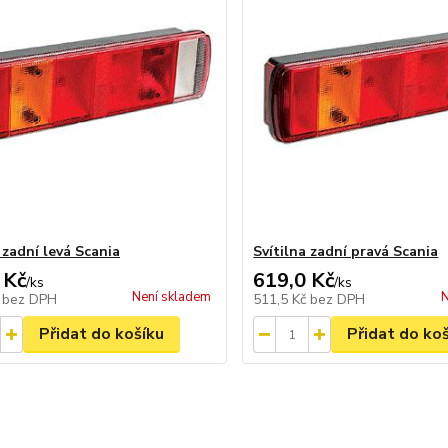
 zadní levá Scania
Svítilna zadní pravá Scania
 Kč
619,0 Kč
/
ks
/
ks
Není skladem
N
č
bez DPH
511,5 Kč
bez DPH
Přidat do košíku
Přidat do ko