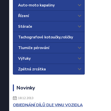
Auto-moto kapaliny
Řízení
Stěrače
Tachografové kotoučky,roličky
Tlumiče pérování
Výfuky
Zpětná zrcátka
Novinky
18.12.2013
OBJEDNÁNÍ DÍLŮ DLE VINU VOZIDLA