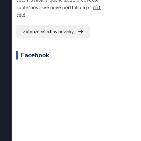
celém světě. V dubnu 2025 předvedla
společnost své nové portfolio a p...
číst
celé
Zobrazit všechny novinky
Facebook