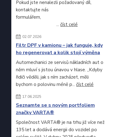
Pokud jste nenalezli požadovaný díl,
kontaktujte nás
formulářem,
...
číst celé
02.07.2026
Filtr DPF v kamionu – jak funguje, kdy
ho regenerovat a kolik stojí výměna
Automechanici ze servisů nákladních aut o
něm mluví s jistou únavou v hlase. „Kdyby
řidiči věděli, jak s ním zacházet, měli
bychom o polovinu méně p...
číst celé
17.06.2025
Seznamte se s novým portfoliem
značky VARTA®
Společnost VARTA® je na trhu již více než
135 let a dodává energii do vozidel po