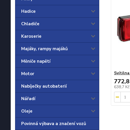
Hadice
Chladiče
Karoserie
Majáky, rampy majáků
Měniče napětí
Svítilna
Motor
772,8
Nabíječky autobaterií
638,7 K
Nářadí
Oleje
Povinná výbava a značení vozů