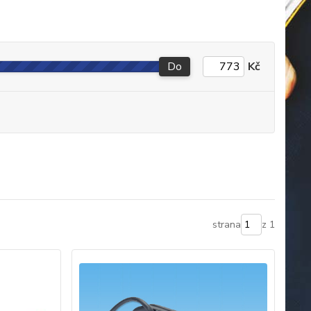
Do
Kč
strana
z 1