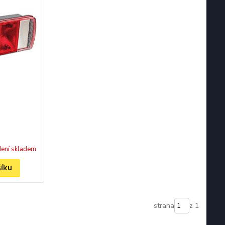
ení skladem
šíku
strana
z 1