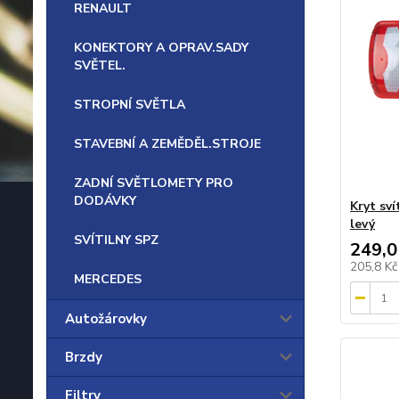
RENAULT
KONEKTORY A OPRAV.SADY
SVĚTEL.
STROPNÍ SVĚTLA
STAVEBNÍ A ZEMĚDĚL.STROJE
ZADNÍ SVĚTLOMETY PRO
DODÁVKY
Kryt sví
levý
SVÍTILNY SPZ
249,0
205,8 K
MERCEDES
Autožárovky
Brzdy
Filtry