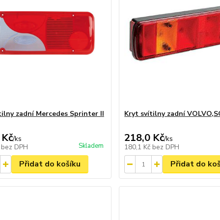
tilny zadní Mercedes Sprinter II
Kryt svítilny zadní VOLVO,
 Kč
218,0 Kč
/
ks
/
ks
Skladem
č
bez DPH
180,1 Kč
bez DPH
Přidat do košíku
Přidat do ko