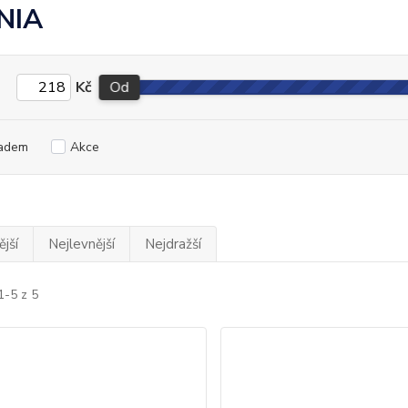
NIA
Kč
Od
adem
Akce
jší
Nejlevnější
Nejdražší
1-5 z 5