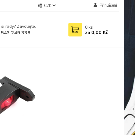
Přihlášení
CZK
 si rady? Zavolejte.
0
ks
za
0,00 Kč
 543 249 338