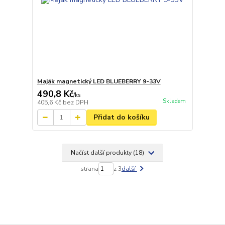
Maják magnetický LED BLUEBERRY 9-33V
490,8 Kč
/
ks
Skladem
405,6 Kč
bez DPH
Přidat do košíku
Načíst další produkty (18)
strana
z 3
další