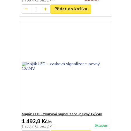
1 756,4 Kč
bez DPH
Přidat do košíku
Maják LED - zvuková signalizace-pevný 12/24V
1 492,8 Kč
/
ks
Skladem
1 233,7 Kč
bez DPH