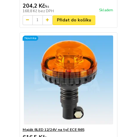
204,2 Kč
/
ks
Skladem
168,8 Kč
bez DPH
Přidat do košíku
Novinka
Maják 8LED 12/24V na tyč ECE R65