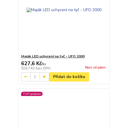
Maják LED uchycení na tyč - UFO 2000
627,6 Kč
/
ks
Není skladem
518,7 Kč
bez DPH
Přidat do košíku
TOP produkt