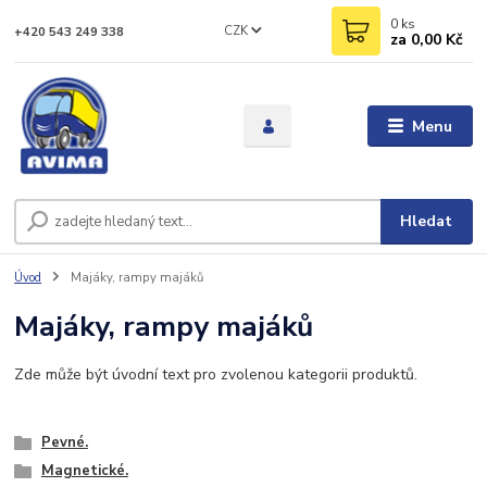
0
ks
CZK
+420 543 249 338
za
0,00 Kč
Menu
Hledat
Úvod
Majáky, rampy majáků
Majáky, rampy majáků
Zde může být úvodní text pro zvolenou kategorii produktů.
Pevné.
Magnetické.