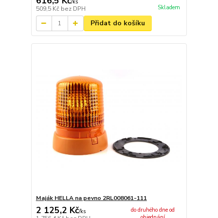
616,5 Kč
/
ks
Skladem
509,5 Kč
bez DPH
Přidat do košíku
Maják HELLA na pevno 2RL008061-111
2 125,2 Kč
do druhého dne od
/
ks
objednání