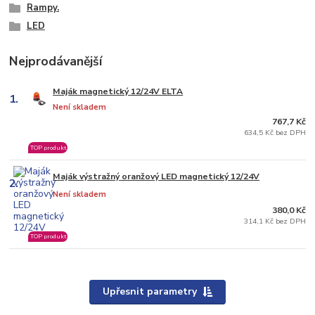
Rampy.
LED
Nejprodávanější
Maják magnetický 12/24V ELTA
1.
Není skladem
767,7 Kč
634,5 Kč bez DPH
TOP produkt
Maják výstražný oranžový LED magnetický 12/24V
2.
Není skladem
380,0 Kč
314,1 Kč bez DPH
TOP produkt
Upřesnit parametry