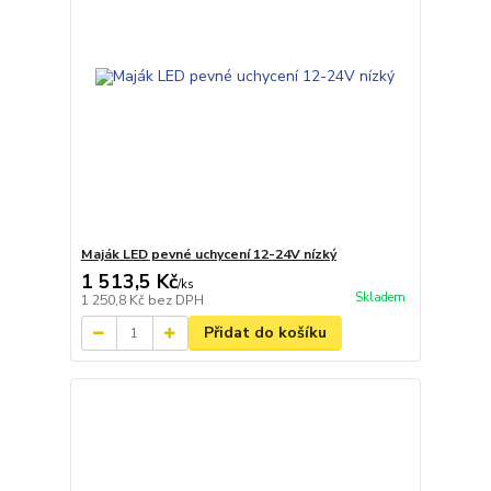
Maják LED pevné uchycení 12-24V nízký
1 513,5 Kč
/
ks
Skladem
1 250,8 Kč
bez DPH
Přidat do košíku