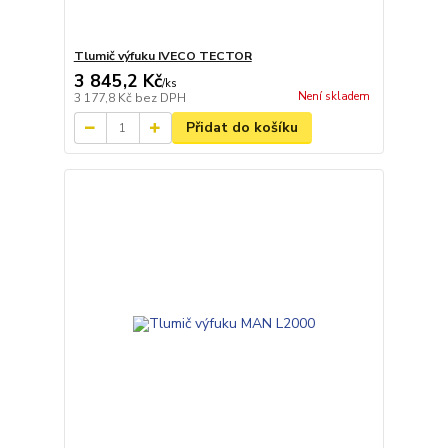
Tlumič výfuku IVECO TECTOR
3 845,2 Kč
/
ks
Není skladem
3 177,8 Kč
bez DPH
Přidat do košíku