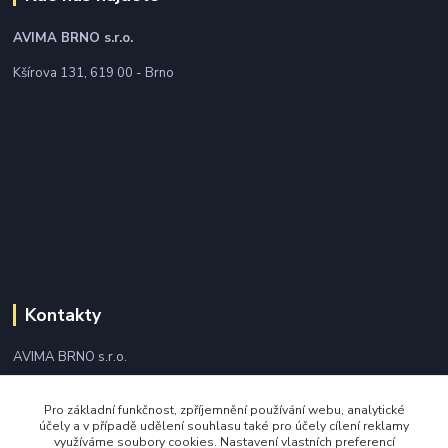
AVIMA BRNO
s.r.o.
Kšírova 131, 619 00 - Brno
Kontakty
AVIMA BRNO s.r.o.
+420 543 249 338
Pro základní funkčnost, zpříjemnění používání webu, analytické
účely a v případě udělení souhlasu také pro účely cílení reklamy
využíváme soubory cookies. Nastavení vlastních preferencí