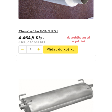
Tlumič výfuku AVIA EURO II
4 464,5 Kč
do druhého dne od
/
ks
objednání
3 689,7 Kč
bez DPH
Přidat do košíku