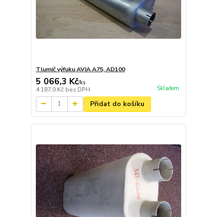
Tlumič výfuku AVIA A75, AD100
5 066,3 Kč
/
ks
Skladem
4 187,0 Kč
bez DPH
Přidat do košíku