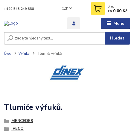
0
ks
CZK
+420 543 249 338
za
0,00 Kč
Menu
Hledat
Úvod
Výfuky
Tlumiče výfuků.
Tlumiče výfuků.
MERCEDES
IVECO