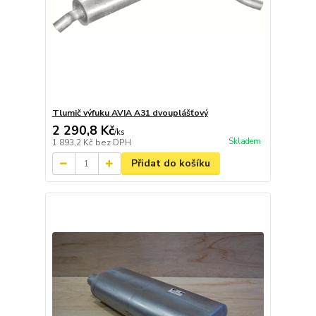
Tlumič výfuku AVIA A31 dvouplášťový
2 290,8 Kč
/
ks
Skladem
1 893,2 Kč
bez DPH
Přidat do košíku