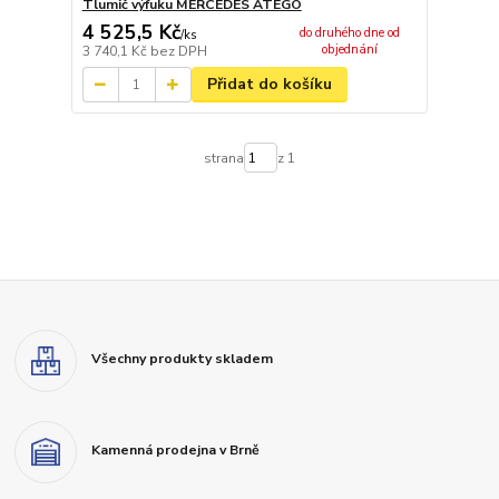
Tlumič výfuku MERCEDES ATEGO
4 525,5 Kč
do druhého dne od
/
ks
objednání
3 740,1 Kč
bez DPH
Přidat do košíku
strana
z 1
Všechny produkty skladem
Kamenná prodejna v Brně