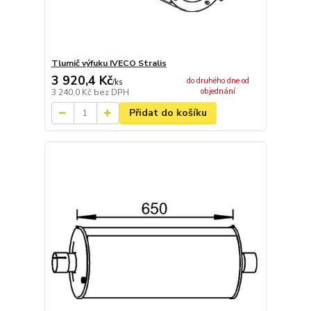
Tlumič výfuku IVECO Stralis
3 920,4 Kč
do druhého dne od
/
ks
objednání
3 240,0 Kč
bez DPH
Přidat do košíku