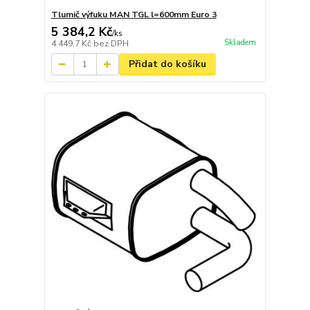
Tlumič výfuku MAN TGL l=600mm Euro 3
5 384,2 Kč
/
ks
Skladem
4 449,7 Kč
bez DPH
Přidat do košíku