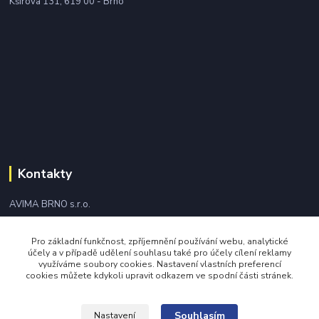
Kšírova 131, 619 00 - Brno
Kontakty
AVIMA BRNO s.r.o.
+420 543 249 338
Pro základní funkčnost, zpříjemnění používání webu, analytické
účely a v případě udělení souhlasu také pro účely cílení reklamy
využíváme soubory cookies. Nastavení vlastních preferencí
avima@avima.cz
cookies můžete kdykoli upravit odkazem ve spodní části stránek.
Souhlasím
Nastavení