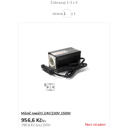
Zobrazuji 1-3 z 3
strana
z 1
Měnič napětí 24V/230V 150W
956,6 Kč
/
ks
Není skladem
790,6 Kč
bez DPH