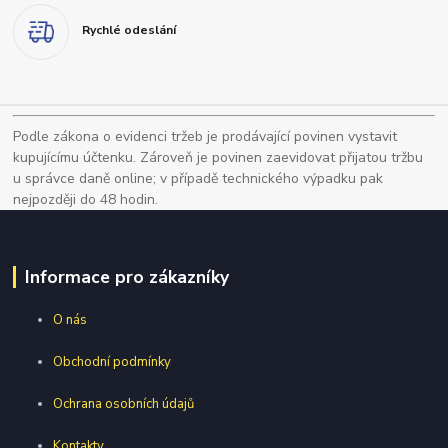
Rychlé odeslání
Podle zákona o evidenci tržeb je prodávající povinen vystavit
kupujícímu účtenku. Zároveň je povinen zaevidovat přijatou tržbu
u správce daně online; v případě technického výpadku pak
nejpozději do 48 hodin.
Informace pro zákazníky
O nás
Obchodní podmínky
Ochrana osobních údajů
Kontakty