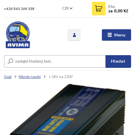
0
ks
CZK
+420 543 249 338
za
0,00 Kč
Menu
Hledat
Úvod
Měniče napětí
z 24V na 230V