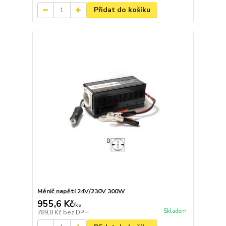
Přidat do košíku
Měnič napětí 24V/230V 300W
955,6 Kč
/
ks
Skladem
789,8 Kč
bez DPH