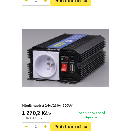
Přidat do košíku
Měnič napětí 24V/230V 600W
1 270,2 Kč
do druhého dne od
/
ks
objednání
1 049,8 Kč
bez DPH
Přidat do košíku