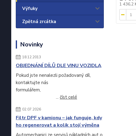
1 436,2
Výfuky
Zpětná zrcátka
Novinky
18.12.2013
OBJEDNÁNÍ DÍLŮ DLE VINU VOZIDLA
Pokud jste nenalezli požadovaný díl,
kontaktujte nás
formulářem,
...
číst celé
02.07.2026
Filtr DPF v kamionu – jak funguje, kdy
ho regenerovat a kolik stojí výměna
Automechanici ze servisů nákladních aut o