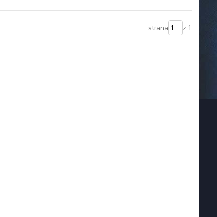
strana
z 1