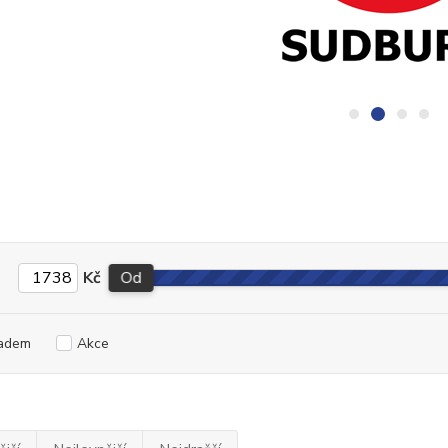
Kč
Od
adem
Akce