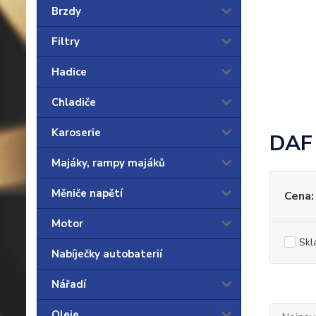
Brzdy
Filtry
Hadice
Chladiče
Karoserie
DAF
Majáky, rampy majáků
Měniče napětí
Cena:
Motor
Skl
Nabíječky autobaterií
Nářadí
Oleje