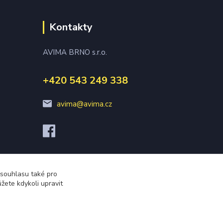
Kontakty
AVIMA BRNO s.r.o.
+420 543 249 338
avima@avima.cz
 souhlasu také pro
žete kdykoli upravit