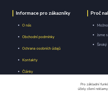
Informace pro zákazníky
Proč na
O nás
Možnos
Jsme s
Obchodní podmínky
Široký
Ochrana osobních údajů
Kontakty
Články
Webová prezentace
Pro základní funk
účely cílení reklam
Formulář pro vrácení zboží