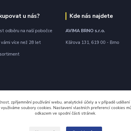
kupovat u nás?
Kde nás najdete
t odběru na naší pobočce
AVIMA BRNO
s.r.o.
 vámi více než 28 let
Kšírova 131, 619 00 - Brno
 sortiment
čnost, zpříjemnění používání webu, analytické účely a v případě udělení
y využíváme soubory cookies. Nastavení vlastních preferencí cookies mů
odkazem ve spodní části stránek.