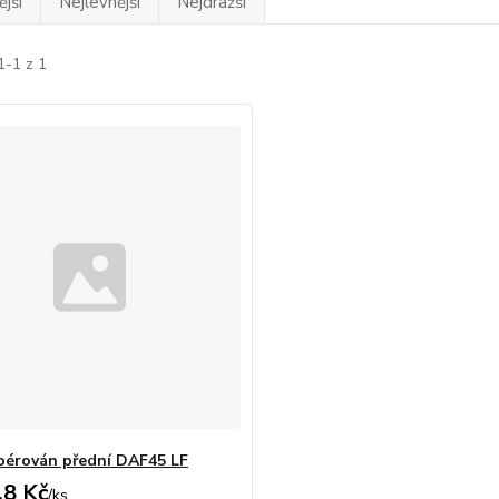
jší
Nejlevnější
Nejdražší
1-1 z 1
pérován přední DAF45 LF
,8 Kč
/
ks