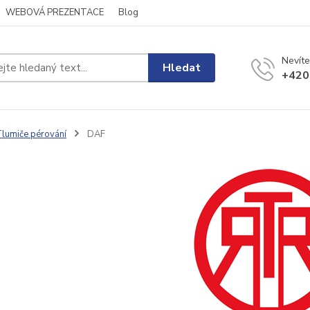
WEBOVÁ PREZENTACE
Blog
Nevíte
Hledat
+420
lumiče pérování
DAF