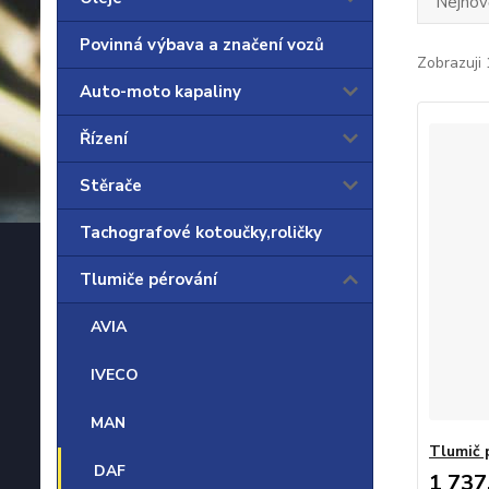
Nejnově
Povinná výbava a značení vozů
Zobrazuji 
Auto-moto kapaliny
Řízení
Stěrače
Tachografové kotoučky,roličky
Tlumiče pérování
AVIA
IVECO
MAN
Tlumič 
DAF
1 737