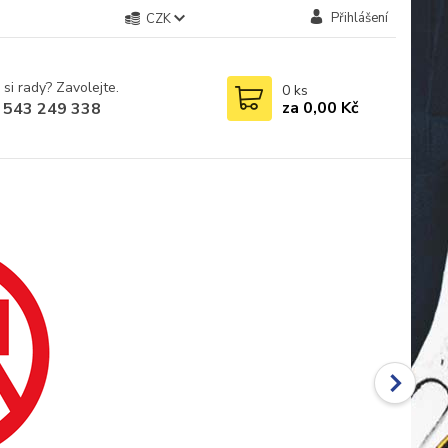
Přihlášení
CZK
 si rady? Zavolejte.
0
ks
za
0,00 Kč
 543 249 338