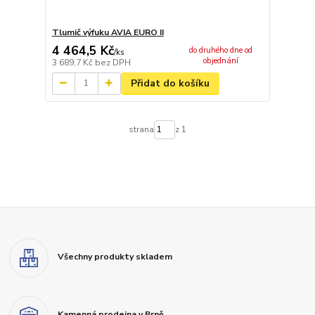
Tlumič výfuku AVIA EURO II
4 464,5 Kč
do druhého dne od
/
ks
objednání
3 689,7 Kč
bez DPH
Přidat do košíku
strana
z 1
Všechny produkty skladem
Kamenná prodejna v Brně