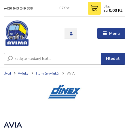
0
ks
CZK
+420 543 249 338
za
0,00 Kč
Menu
Hledat
Úvod
Výfuky
Tlumiče výfuků.
AVIA
AVIA