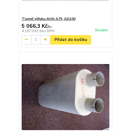
Tlumič výfuku AVIA A75, AD100
5 066,3 Kč
/
ks
Skladem
4 187,0 Kč
bez DPH
Přidat do košíku