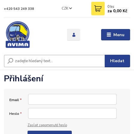
0
ks
CZK
+420 543 249 338
za
0,00 Kč
Menu
Hledat
Přihlášení
Email
*
Heslo
*
Zaslat zapomenuté heslo