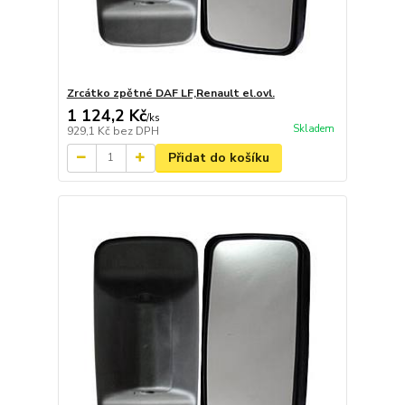
Zrcátko zpětné DAF LF,Renault el.ovl.
1 124,2 Kč
/
ks
Skladem
929,1 Kč
bez DPH
Přidat do košíku