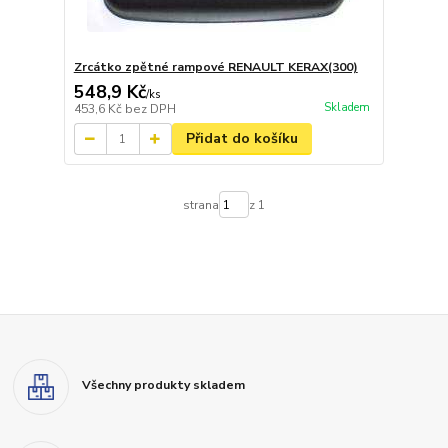
Zrcátko zpětné rampové RENAULT KERAX(300)
548,9 Kč
/
ks
Skladem
453,6 Kč
bez DPH
Přidat do košíku
strana
z 1
Všechny produkty skladem