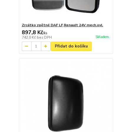
Zrcátko zpětné DAF LF,Renault 24V mech.ovl.
897,8 Kč
/
ks
Skladem
742,0 Kč
bez DPH
Přidat do košíku