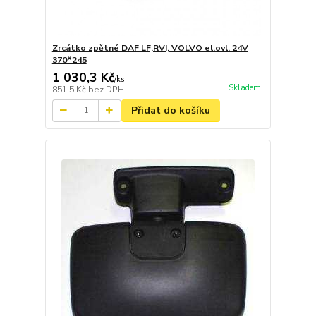
Zrcátko zpětné DAF LF,RVI, VOLVO el.ovl. 24V
370*245
1 030,3 Kč
/
ks
Skladem
851,5 Kč
bez DPH
Přidat do košíku