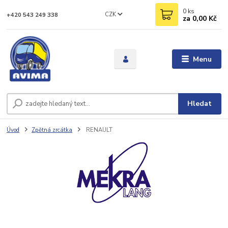
0
ks
CZK
+420 543 249 338
za
0,00 Kč
Menu
Hledat
Úvod
Zpětná zrcátka
RENAULT