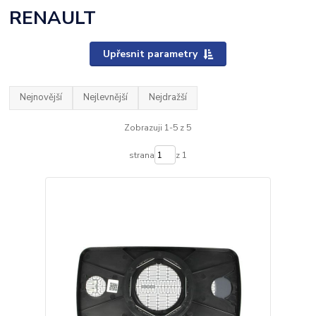
RENAULT
Upřesnit parametry
Nejnovější
Nejlevnější
Nejdražší
Zobrazuji 1-5 z 5
strana
z 1