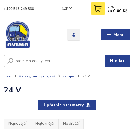
0
ks
CZK
+420 543 249 338
za
0,00 Kč
Menu
Hledat
Úvod
Majáky, rampy majáků
Rampy.
24 V
24 V
Upřesnit parametry
Nejnovější
Nejlevnější
Nejdražší