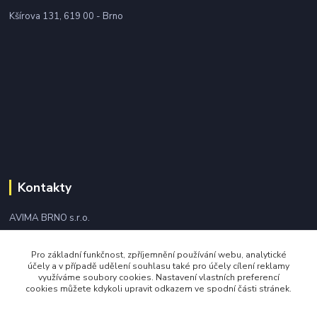
Kšírova 131, 619 00 - Brno
Kontakty
AVIMA BRNO s.r.o.
+420 543 249 338
Pro základní funkčnost, zpříjemnění používání webu, analytické
účely a v případě udělení souhlasu také pro účely cílení reklamy
využíváme soubory cookies. Nastavení vlastních preferencí
avima@avima.cz
cookies můžete kdykoli upravit odkazem ve spodní části stránek.