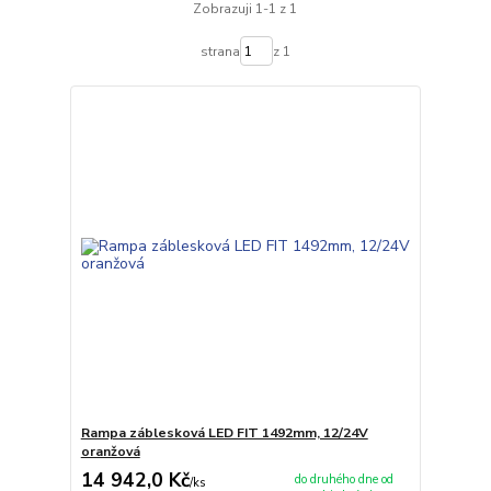
Zobrazuji 1-1 z 1
strana
z 1
Rampa záblesková LED FIT 1492mm, 12/24V
oranžová
14 942,0 Kč
do druhého dne od
/
ks