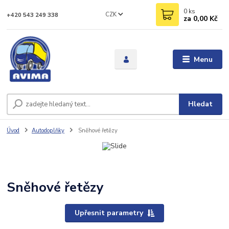
0
ks
CZK
+420 543 249 338
za
0,00 Kč
Menu
Hledat
Úvod
Autodoplňky
Sněhové řetězy
Sněhové řetězy
Upřesnit parametry