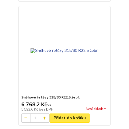
Sněhové řetězy 315/80 R22,5 žebř.
6 768,2 Kč
/
ks
Není skladem
5 593,6 Kč
bez DPH
Přidat do košíku