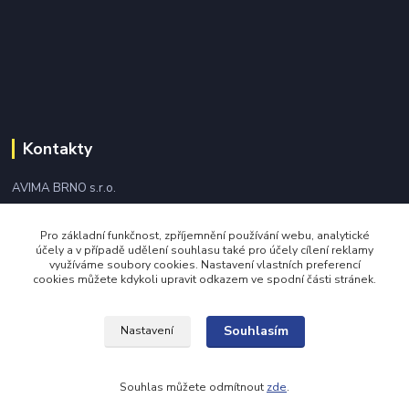
Kontakty
AVIMA BRNO s.r.o.
+420 543 249 338
Pro základní funkčnost, zpříjemnění používání webu, analytické
účely a v případě udělení souhlasu také pro účely cílení reklamy
využíváme soubory cookies. Nastavení vlastních preferencí
avima@avima.cz
cookies můžete kdykoli upravit odkazem ve spodní části stránek.
Souhlasím
Nastavení
Souhlas můžete odmítnout
zde
.
Vytvořeno na
Eshop-rychle.cz