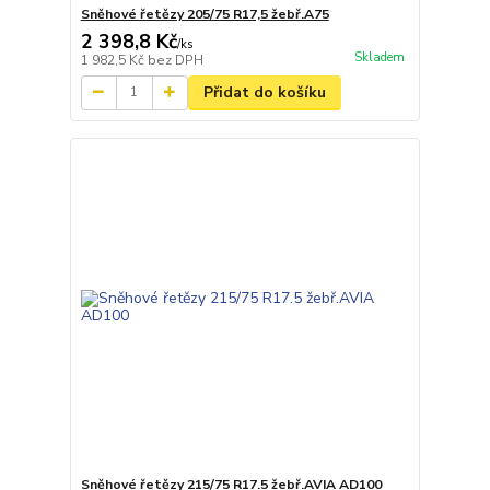
Sněhové řetězy 205/75 R17,5 žebř.A75
2 398,8 Kč
/
ks
Skladem
1 982,5 Kč
bez DPH
Přidat do košíku
Sněhové řetězy 215/75 R17.5 žebř.AVIA AD100