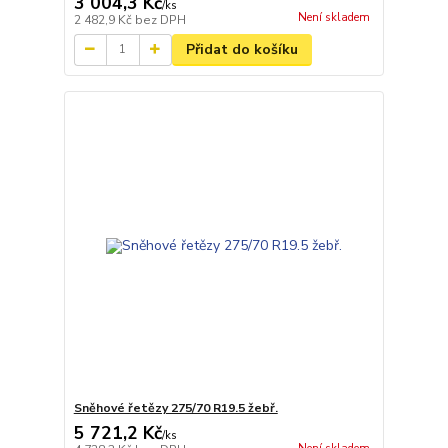
3 004,3 Kč
/
ks
Není skladem
2 482,9 Kč
bez DPH
Přidat do košíku
Sněhové řetězy 275/70 R19.5 žebř.
5 721,2 Kč
/
ks