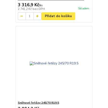
3 316,9 Kč
/
ks
Skladem
2 741,2 Kč
bez DPH
Přidat do košíku
Sněhové řetězy 245/70 R19.5