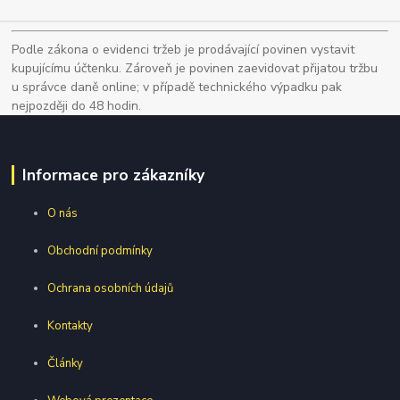
Podle zákona o evidenci tržeb je prodávající povinen vystavit
kupujícímu účtenku. Zároveň je povinen zaevidovat přijatou tržbu
u správce daně online; v případě technického výpadku pak
nejpozději do 48 hodin.
Informace pro zákazníky
O nás
Obchodní podmínky
Ochrana osobních údajů
Kontakty
Články