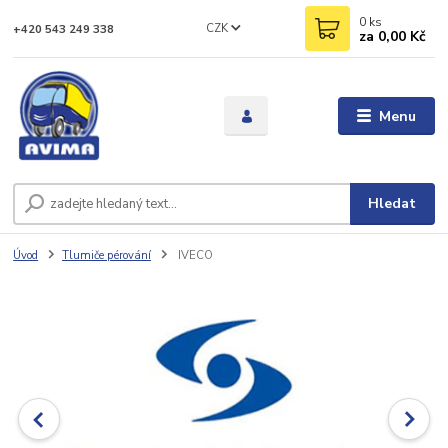
0
ks
CZK
+420 543 249 338
za
0,00 Kč
Menu
Hledat
Úvod
Tlumiče pérování
IVECO