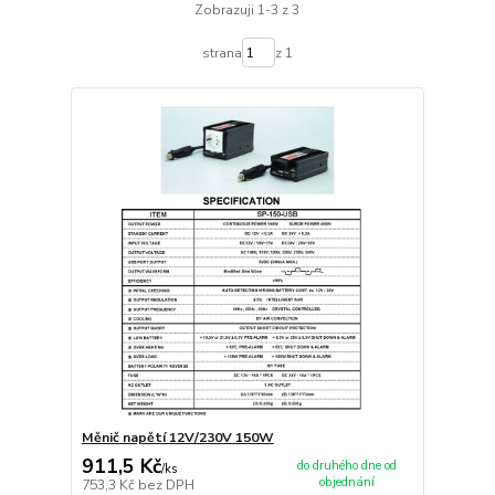
Zobrazuji 1-3 z 3
strana
z 1
Měnič napětí 12V/230V 150W
911,5 Kč
do druhého dne od
/
ks
objednání
753,3 Kč
bez DPH