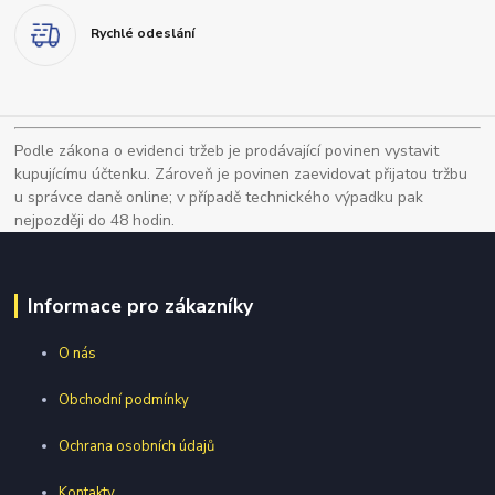
Rychlé odeslání
Podle zákona o evidenci tržeb je prodávající povinen vystavit
kupujícímu účtenku. Zároveň je povinen zaevidovat přijatou tržbu
u správce daně online; v případě technického výpadku pak
nejpozději do 48 hodin.
Informace pro zákazníky
O nás
Obchodní podmínky
Ochrana osobních údajů
Kontakty