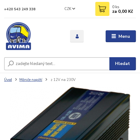
0
ks
CZK
+420 543 249 338
za
0,00 Kč
Menu
Hledat
Úvod
Měniče napětí
z 12V na 230V