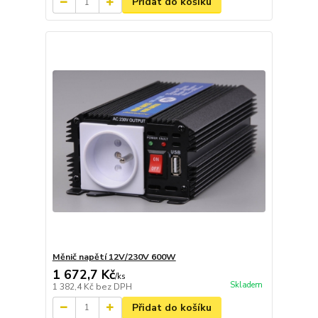
Přidat do košíku
Měnič napětí 12V/230V 600W
1 672,7 Kč
/
ks
Skladem
1 382,4 Kč
bez DPH
Přidat do košíku