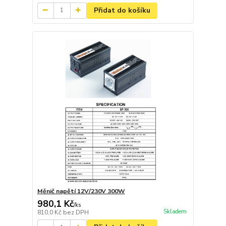
Přidat do košíku
Měnič napětí 12V/230V 300W
980,1 Kč
/
ks
Skladem
810,0 Kč
bez DPH