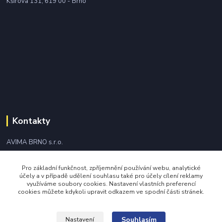
Kšírova 131, 619 00 - Brno
Kontakty
AVIMA BRNO s.r.o.
+420 543 249 338
Pro základní funkčnost, zpříjemnění používání webu, analytické
účely a v případě udělení souhlasu také pro účely cílení reklamy
využíváme soubory cookies. Nastavení vlastních preferencí
avima@avima.cz
cookies můžete kdykoli upravit odkazem ve spodní části stránek.
Souhlasím
Nastavení