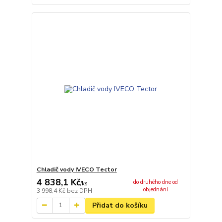
Chladič vody IVECO Tector
4 838,1 Kč
do druhého dne od
/
ks
objednání
3 998,4 Kč
bez DPH
Přidat do košíku