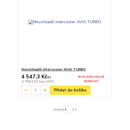
Mezichladič intercooler AVIA TURBO
4 547,3 Kč
do druhého dne od
/
ks
objednání
3 758,1 Kč
bez DPH
Přidat do košíku
strana
z 1