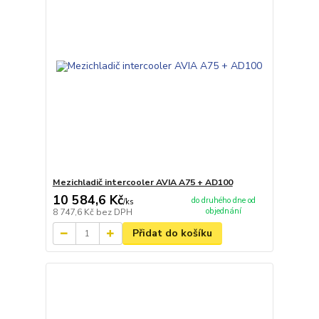
Mezichladič intercooler AVIA A75 + AD100
10 584,6 Kč
do druhého dne od
/
ks
objednání
8 747,6 Kč
bez DPH
Přidat do košíku