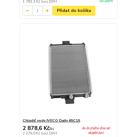
Skladem
1 793,3 Kč
bez DPH
Přidat do košíku
Chladič vody IVECO Daily 65C15
2 878,6 Kč
do druhého dne od
/
ks
objednání
2 379,0 Kč
bez DPH