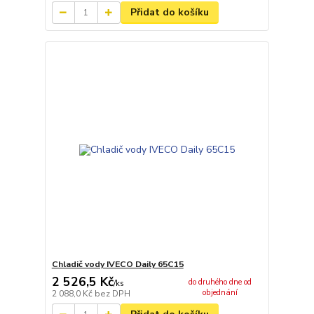
Přidat do košíku
Chladič vody IVECO Daily 65C15
2 526,5 Kč
do druhého dne od
/
ks
objednání
2 088,0 Kč
bez DPH