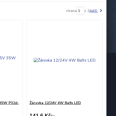
strana
z 2
další
 35W P32d-
Žárovka 12/24V 4W Ba9s LED
141,6 Kč