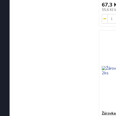
67,3 
55,6 Kč
Žárovka