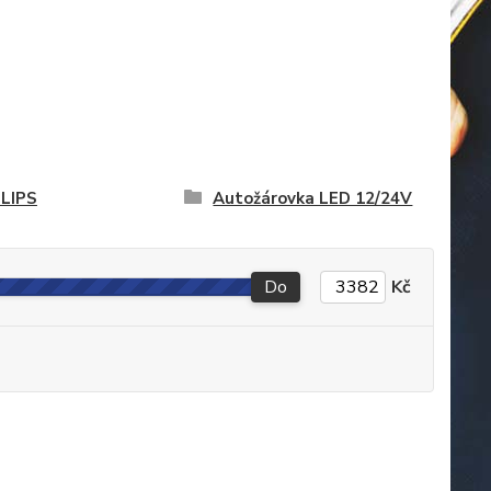
LLIPS
Autožárovka LED 12/24V
Do
Kč