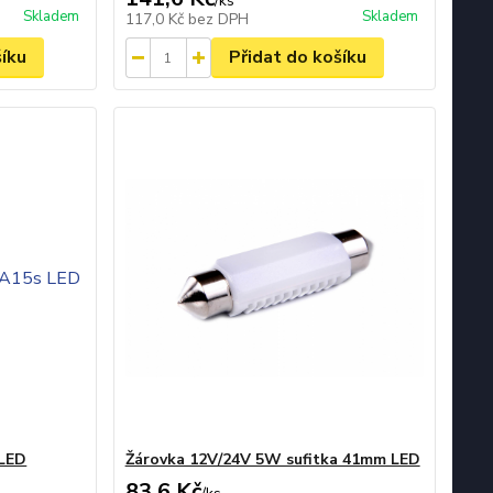
/
ks
Skladem
Skladem
117,0 Kč
bez DPH
šíku
Přidat do košíku
 LED
Žárovka 12V/24V 5W sufitka 41mm LED
83,6 Kč