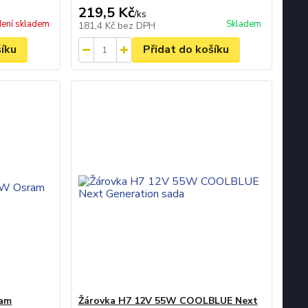
219,5 Kč
/
ks
ení skladem
Skladem
181,4 Kč
bez DPH
šíku
Přidat do košíku
ram
Žárovka H7 12V 55W COOLBLUE Next