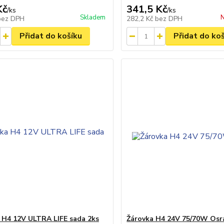
Kč
341,5 Kč
/
ks
/
ks
Skladem
N
bez DPH
282,2 Kč
bez DPH
Přidat do košíku
Přidat do ko
 H4 12V ULTRA LIFE sada 2ks
Žárovka H4 24V 75/70W Os