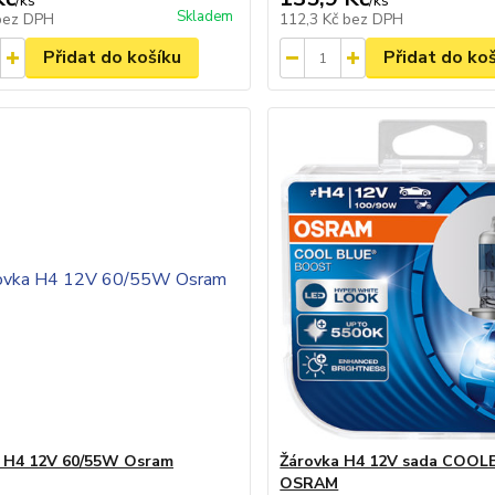
/
ks
/
ks
Skladem
bez DPH
112,3 Kč
bez DPH
Přidat do košíku
Přidat do ko
 H4 12V 60/55W Osram
Žárovka H4 12V sada COOL
OSRAM