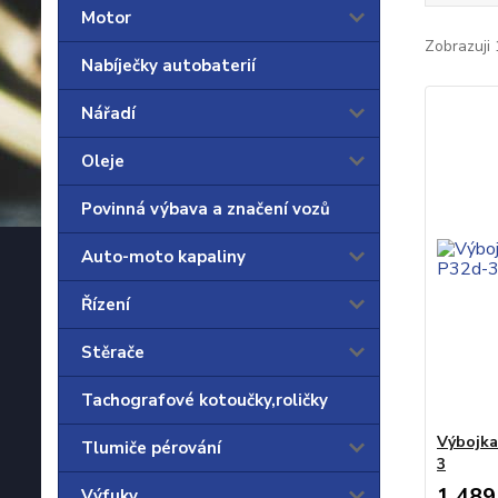
Motor
Zobrazuji 
Nabíječky autobaterií
Nářadí
Oleje
Povinná výbava a značení vozů
Auto-moto kapaliny
Řízení
Stěrače
Tachografové kotoučky,roličky
Výbojk
Tlumiče pérování
3
1 489
Výfuky