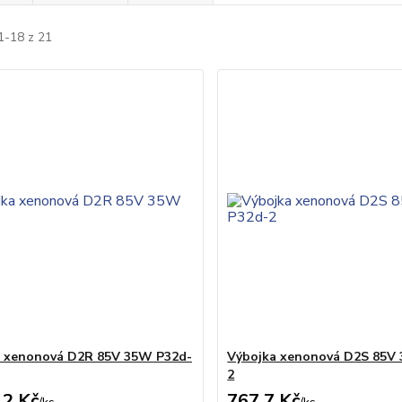
1-18 z 21
a xenonová D2R 85V 35W P32d-
Výbojka xenonová D2S 85V
2
,2 Kč
767,7 Kč