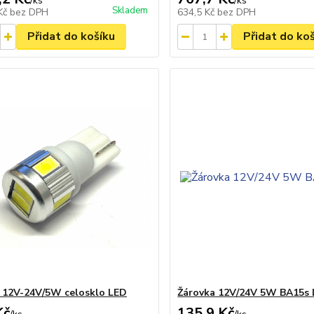
/
ks
/
ks
Skladem
 Kč
bez DPH
634,5 Kč
bez DPH
Přidat do košíku
Přidat do ko
 12V-24V/5W celosklo LED
Žárovka 12V/24V 5W BA15s
Kč
135,9 Kč