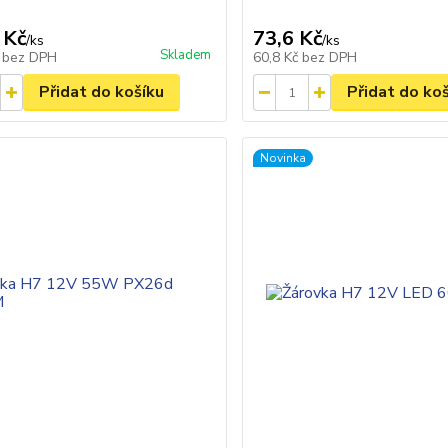
 Kč
73,6 Kč
/
ks
/
ks
Skladem
č
bez DPH
60,8 Kč
bez DPH
Přidat do košíku
Přidat do ko
Novinka