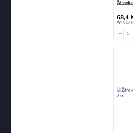
Žárovk
68,4 
56,6 Kč