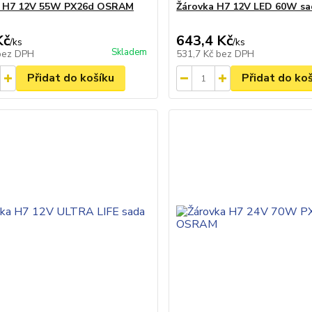
a H7 12V 55W PX26d OSRAM
Žárovka H7 12V LED 60W sa
Kč
643,4 Kč
/
ks
/
ks
Skladem
bez DPH
531,7 Kč
bez DPH
Přidat do košíku
Přidat do ko