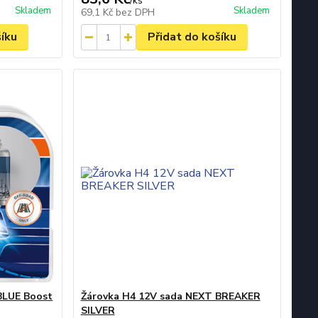
/
ks
Skladem
Skladem
69,1 Kč
bez DPH
šíku
Přidat do košíku
BLUE Boost
Žárovka H4 12V sada NEXT BREAKER
SILVER