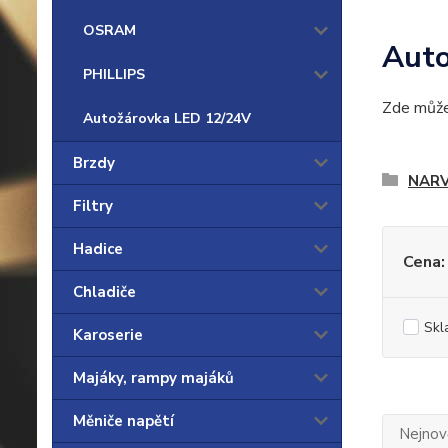
OSRAM
Auto
PHILLIPS
Zde může 
Autožárovka LED 12/24V
Brzdy
NAR
Filtry
Hadice
Cena:
Chladiče
Skl
Karoserie
Majáky, rampy majáků
Měniče napětí
Nejnově