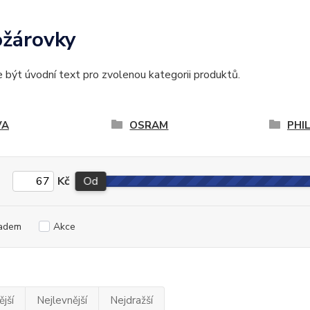
žárovky
být úvodní text pro zvolenou kategorii produktů.
VA
OSRAM
PHI
Kč
Od
adem
Akce
jší
Nejlevnější
Nejdražší