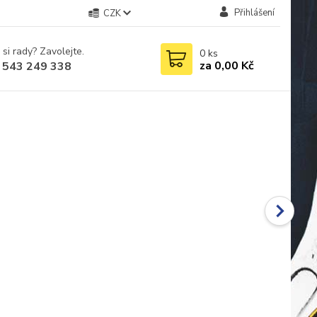
Přihlášení
CZK
 si rady? Zavolejte.
0
ks
za
0,00 Kč
 543 249 338