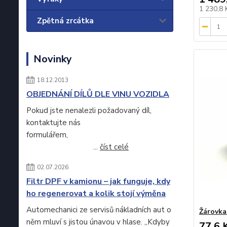
1 230,8
Zpětná zrcátka
Novinky
18.12.2013
OBJEDNÁNÍ DÍLŮ DLE VINU VOZIDLA
Pokud jste nenalezli požadovaný díl,
kontaktujte nás
formulářem,
...
číst celé
02.07.2026
Filtr DPF v kamionu – jak funguje, kdy
ho regenerovat a kolik stojí výměna
Automechanici ze servisů nákladních aut o
Žárovka
něm mluví s jistou únavou v hlase. „Kdyby
77,6 