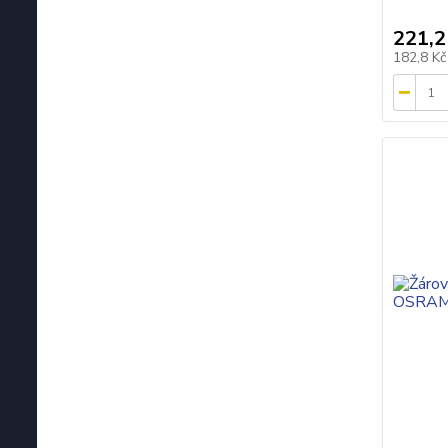
221,2
182,8 K