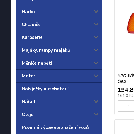
Hadice
Chladiče
Karoserie
Majáky, rampy majáků
Měniče napětí
Kryt sv
Motor
čelo
Nabíječky autobaterií
194,8
161,0 K
Nářadí
Oleje
Povinná výbava a značení vozů