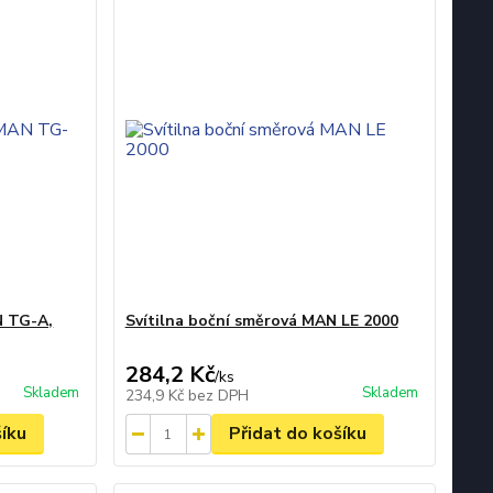
N TG-A,
Svítilna boční směrová MAN LE 2000
284,2 Kč
/
ks
Skladem
Skladem
234,9 Kč
bez DPH
šíku
Přidat do košíku