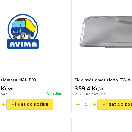
ětlometu MAN F90
Sklo světlometu MAN TG-A 
 Kč
359,4 Kč
/
ks
/
ks
Skladem
č
bez DPH
297,0 Kč
bez DPH
Přidat do košíku
Přidat do ko