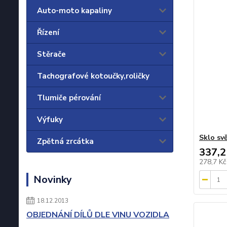
Auto-moto kapaliny
Řízení
Stěrače
Tachografové kotoučky,roličky
Tlumiče pérování
Výfuky
Sklo sv
Zpětná zrcátka
337,2
278,7 K
Novinky
18.12.2013
OBJEDNÁNÍ DÍLŮ DLE VINU VOZIDLA