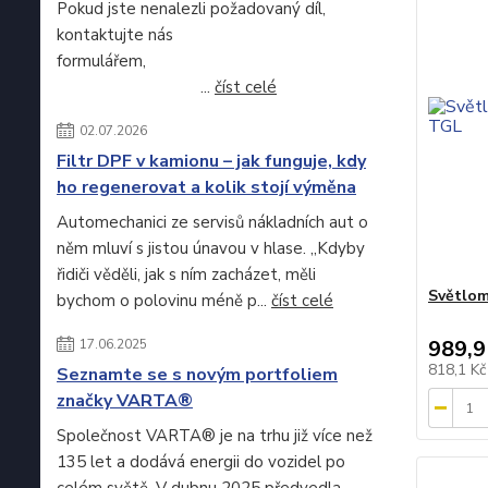
Pokud jste nenalezli požadovaný díl,
kontaktujte nás
formulářem,
...
číst celé
02.07.2026
Filtr DPF v kamionu – jak funguje, kdy
ho regenerovat a kolik stojí výměna
Automechanici ze servisů nákladních aut o
něm mluví s jistou únavou v hlase. „Kdyby
řidiči věděli, jak s ním zacházet, měli
Světlom
bychom o polovinu méně p...
číst celé
989,9
17.06.2025
818,1 K
Seznamte se s novým portfoliem
značky VARTA®
Společnost VARTA® je na trhu již více než
135 let a dodává energii do vozidel po