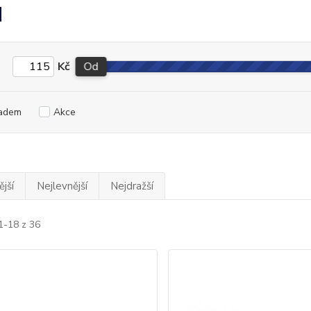
N
Kč
Od
adem
Akce
jší
Nejlevnější
Nejdražší
1-18 z 36