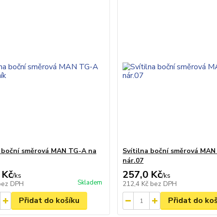
a boční směrová MAN TG-A na
Svítilna boční směrová MAN
nár.07
 Kč
257,0 Kč
/
ks
/
ks
Skladem
bez DPH
212,4 Kč
bez DPH
Přidat do košíku
Přidat do ko