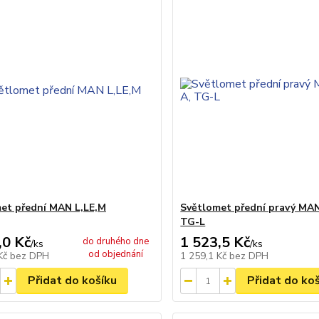
et přední MAN L,LE,M
Světlomet přední pravý MA
TG-L
,0 Kč
1 523,5 Kč
do druhého dne
/
ks
/
ks
od objednání
 Kč
bez DPH
1 259,1 Kč
bez DPH
Přidat do košíku
Přidat do ko