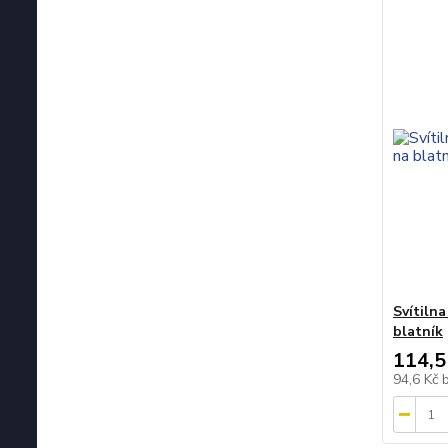
Svítiln
blatník
114,5
94,6 Kč