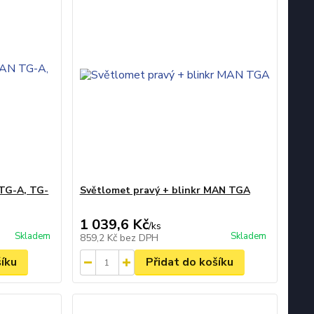
 TG-A, TG-
Světlomet pravý + blinkr MAN TGA
1 039,6 Kč
/
ks
Skladem
Skladem
859,2 Kč
bez DPH
šíku
Přidat do košíku