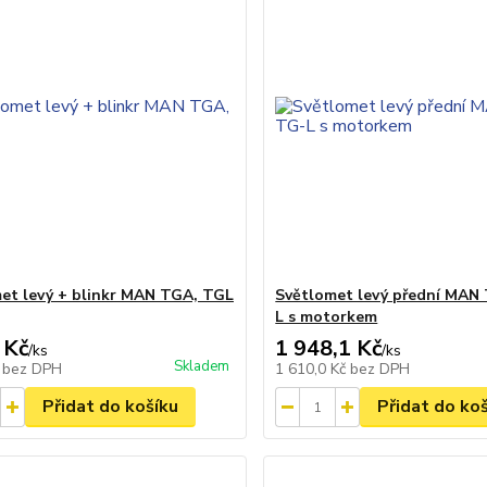
et levý + blinkr MAN TGA, TGL
Světlomet levý přední MAN
L s motorkem
 Kč
1 948,1 Kč
/
ks
/
ks
Skladem
č
bez DPH
1 610,0 Kč
bez DPH
Přidat do košíku
Přidat do ko