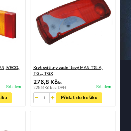
MAN,IVECO,
Kryt svítilny zadní levý MAN TG-A,
TGL, TGX
276,8 Kč
/
ks
Skladem
Skladem
228,8 Kč
bez DPH
šíku
Přidat do košíku