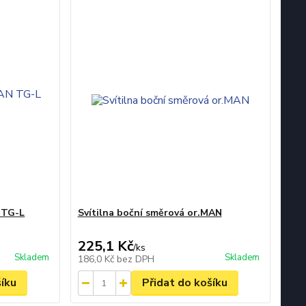
 TG-L
Svítilna boční směrová or.MAN
225,1 Kč
/
ks
Skladem
Skladem
186,0 Kč
bez DPH
šíku
Přidat do košíku