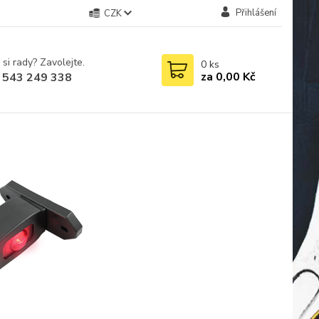
Přihlášení
CZK
 si rady? Zavolejte.
0
ks
za
0,00 Kč
 543 249 338