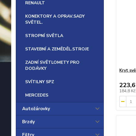
RENAULT
KONEKTORY A OPRAV.SADY
SVĚTEL.
STROPNÍ SVĚTLA
STAVEBNÍ A ZEMĚDĚL.STROJE
ZADNÍ SVĚTLOMETY PRO
DODÁVKY
Kryt sv
SVÍTILNY SPZ
223,6
184,8 K
MERCEDES
Autožárovky
Brzdy
Filtry