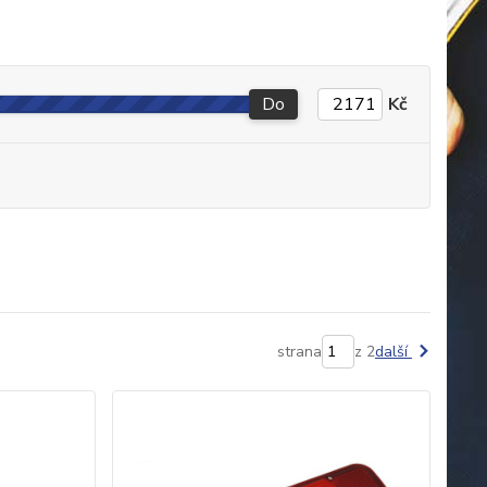
Do
Kč
strana
z 2
další