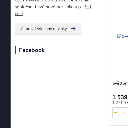
celém světě. V dubnu 2025 předvedla
společnost své nové portfolio a p...
číst
celé
Zobrazit všechny novinky
Facebook
Světlom
1 539
1 271,9