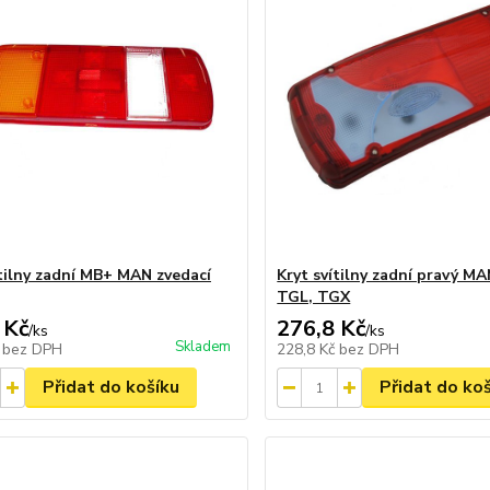
ítilny zadní MB+ MAN zvedací
Kryt svítilny zadní pravý M
TGL, TGX
 Kč
276,8 Kč
/
ks
/
ks
Skladem
č
bez DPH
228,8 Kč
bez DPH
Přidat do košíku
Přidat do ko