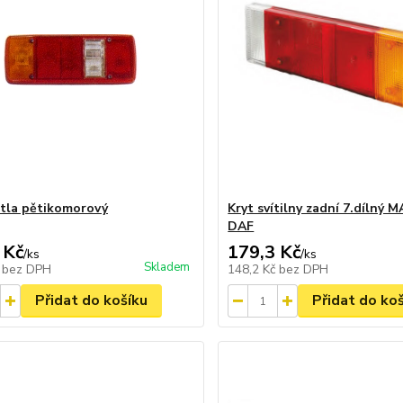
ětla pětikomorový
Kryt svítilny zadní 7.dílný 
DAF
 Kč
179,3 Kč
/
ks
/
ks
Skladem
č
bez DPH
148,2 Kč
bez DPH
Přidat do košíku
Přidat do ko