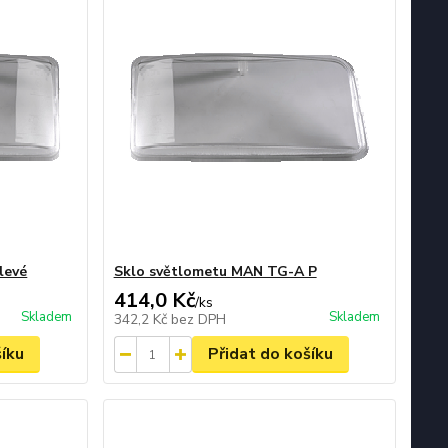
levé
Sklo světlometu MAN TG-A P
414,0 Kč
/
ks
Skladem
Skladem
342,2 Kč
bez DPH
šíku
Přidat do košíku