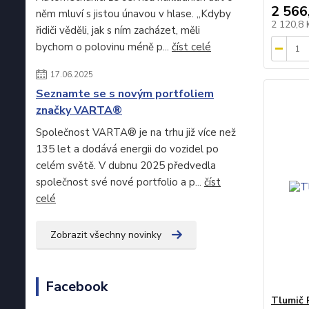
2 566
něm mluví s jistou únavou v hlase. „Kdyby
2 120,8
řidiči věděli, jak s ním zacházet, měli
bychom o polovinu méně p...
číst celé
17.06.2025
Seznamte se s novým portfoliem
značky VARTA®
Společnost VARTA® je na trhu již více než
135 let a dodává energii do vozidel po
celém světě. V dubnu 2025 předvedla
společnost své nové portfolio a p...
číst
celé
Zobrazit všechny novinky
Facebook
Tlumič 