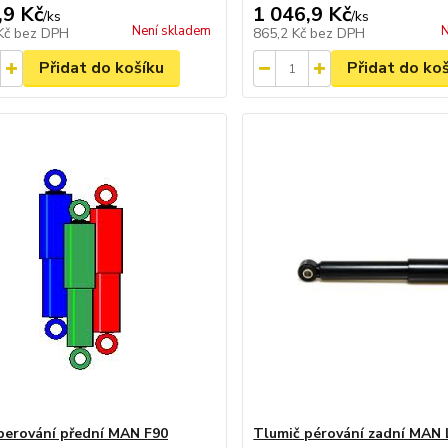
,9 Kč
1 046,9 Kč
/
ks
/
ks
Není skladem
N
 Kč
bez DPH
865,2 Kč
bez DPH
Přidat do košíku
Přidat do ko
perování přední MAN F90
Tlumič pérování zadní MAN 