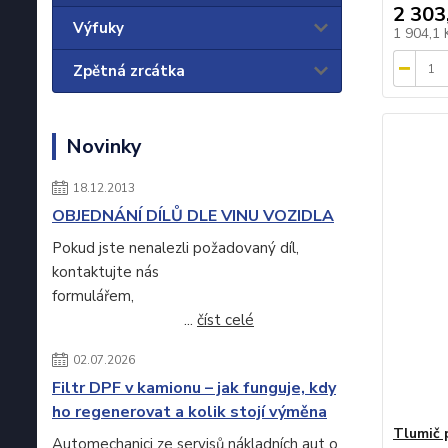
2 303
Výfuky
1 904,1
Zpětná zrcátka
Novinky
18.12.2013
OBJEDNÁNÍ DÍLŮ DLE VINU VOZIDLA
Pokud jste nenalezli požadovaný díl,
kontaktujte nás
formulářem,
...
číst celé
02.07.2026
Filtr DPF v kamionu – jak funguje, kdy
ho regenerovat a kolik stojí výměna
Tlumič 
Automechanici ze servisů nákladních aut o