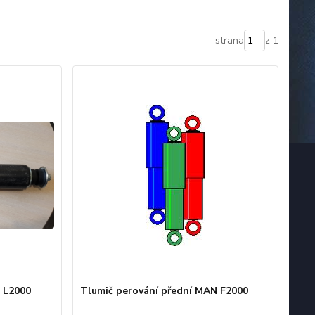
strana
z 1
 L2000
Tlumič perování přední MAN F2000