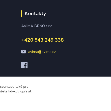
Kontakty
AVIMA BRNO s.r.o.
+420 543 249 338
avima@avima.cz
 souhlasu také pro
žete kdykoli upravit