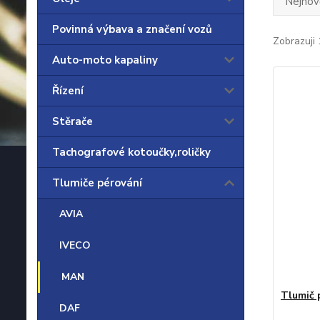
Nejnově
Povinná výbava a značení vozů
Zobrazuji 
Auto-moto kapaliny
Řízení
Stěrače
Tachografové kotoučky,roličky
Tlumiče pérování
AVIA
IVECO
MAN
Tlumič 
DAF