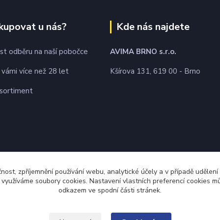
kupovat u nás?
Kde nás najdete
t odběru na naší pobočce
AVIMA BRNO
s.r.o.
 vámi více než 28 let
Kšírova 131, 619 00 - Brno
 sortiment
čnost, zpříjemnění používání webu, analytické účely a v případě udělení
y využíváme soubory cookies. Nastavení vlastních preferencí cookies mů
odkazem ve spodní části stránek.