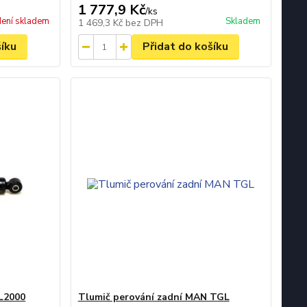
1 777,9 Kč
/
ks
ení skladem
Skladem
1 469,3 Kč
bez DPH
šíku
Přidat do košíku
L2000
Tlumič perování zadní MAN TGL