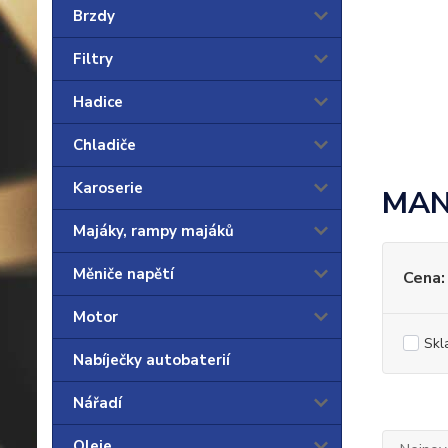
Brzdy
Filtry
Hadice
Chladiče
Karoserie
MA
Majáky, rampy majáků
Měniče napětí
Cena:
Motor
Skl
Nabíječky autobaterií
Nářadí
Oleje