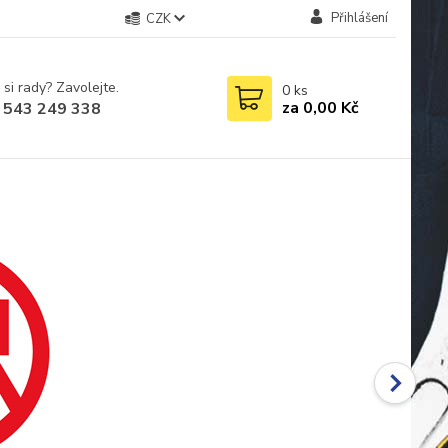
Přihlášení
CZK
 si rady? Zavolejte.
0
ks
za
0,00 Kč
 543 249 338