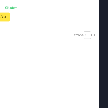
Skladem
šíku
strana
z 1