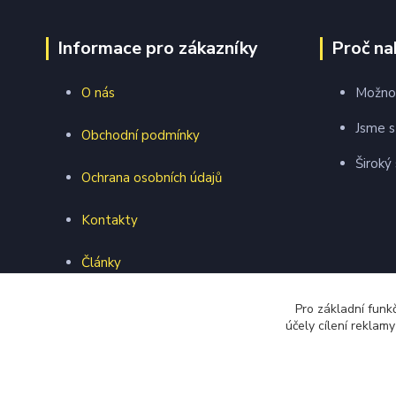
Informace pro zákazníky
Proč na
O nás
Možnos
Jsme s
Obchodní podmínky
Široký
Ochrana osobních údajů
Kontakty
Články
Webová prezentace
Pro základní funk
účely cílení reklam
Formulář pro vrácení zboží