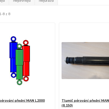
jší
Nejlevnější
Nejdražší
1-8 z 8
pérování přední MAN L2000
Tlumič pérování přední MAN
(8.150)