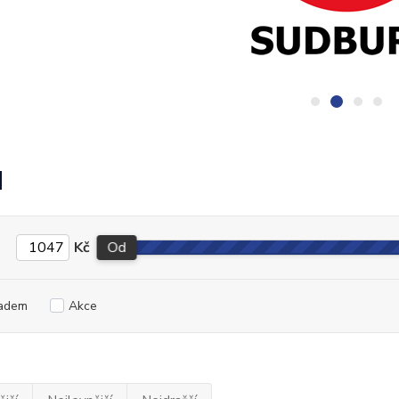
N
Kč
Od
adem
Akce