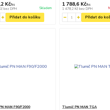
,2 Kč
1 788,6 Kč
/
ks
/
ks
Skladem
N
 Kč
bez DPH
1 478,2 Kč
bez DPH
Přidat do košíku
Přidat do ko
PN MAN F90/F2000
Tlumič PN MAN TGA