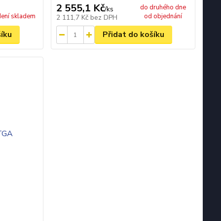
2 555,1 Kč
do druhého dne
/
ks
ení skladem
od objednání
2 111,7 Kč
bez DPH
šíku
Přidat do košíku