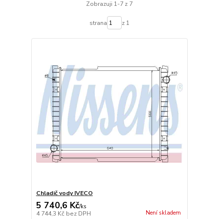
Zobrazuji 1-7 z 7
strana
z 1
Chladič vody IVECO
5 740,6 Kč
/
ks
Není skladem
4 744,3 Kč
bez DPH