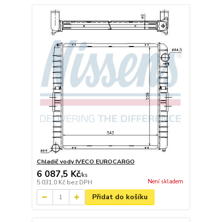
Chladič vody IVECO EUROCARGO
6 087,5 Kč
/
ks
Není skladem
5 031,0 Kč
bez DPH
Přidat do košíku