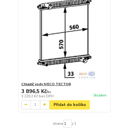
Chladič vody IVECO TECTOR
3 896,5 Kč
/
ks
Skladem
3 220,2 Kč
bez DPH
Přidat do košíku
strana
z 1