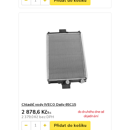
Přidat do košíku
Chladič vody IVECO Daily 65C15
2 878,6 Kč
do druhého dne od
/
ks
objednání
2 379,0 Kč
bez DPH
Přidat do košíku