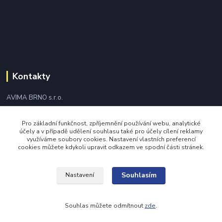
Kontakty
AVIMA BRNO s.r.o.
+420 543 249 338
Pro základní funkčnost, zpříjemnění používání webu, analytické
účely a v případě udělení souhlasu také pro účely cílení reklamy
využíváme soubory cookies. Nastavení vlastních preferencí
avima@avima.cz
cookies můžete kdykoli upravit odkazem ve spodní části stránek.
Souhlasím
Nastavení
Souhlas můžete odmítnout
zde
.
Vytvořeno na
Eshop-rychle.cz