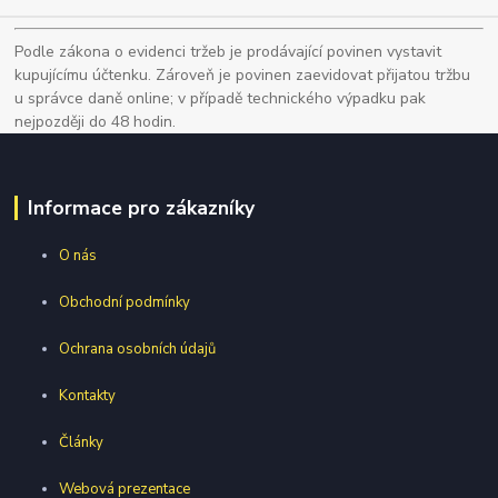
Podle zákona o evidenci tržeb je prodávající povinen vystavit
kupujícímu účtenku. Zároveň je povinen zaevidovat přijatou tržbu
u správce daně online; v případě technického výpadku pak
nejpozději do 48 hodin.
Informace pro zákazníky
O nás
Obchodní podmínky
Ochrana osobních údajů
Kontakty
Články
Webová prezentace