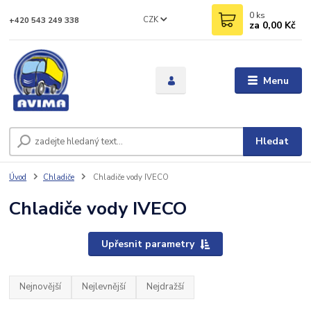
0
ks
CZK
+420 543 249 338
za
0,00 Kč
Menu
Hledat
Úvod
Chladiče
Chladiče vody IVECO
Chladiče vody IVECO
Upřesnit parametry
Nejnovější
Nejlevnější
Nejdražší