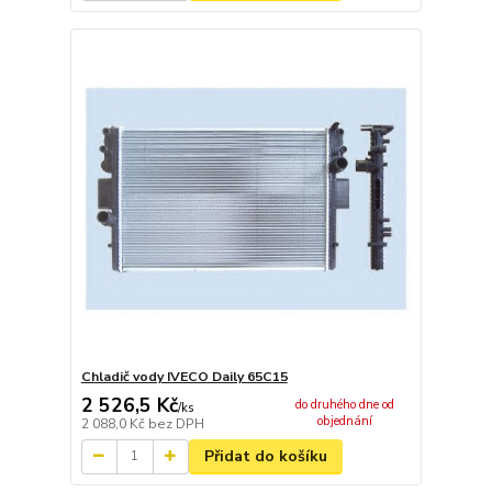
Chladič vody IVECO Daily 65C15
2 526,5 Kč
do druhého dne od
/
ks
objednání
2 088,0 Kč
bez DPH
Přidat do košíku