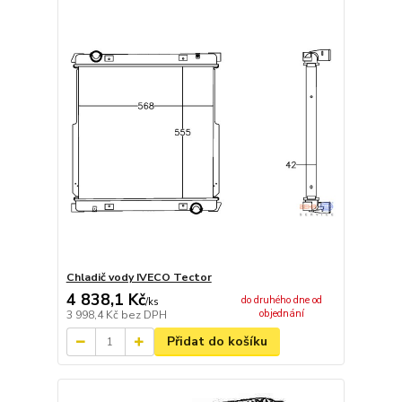
Chladič vody IVECO Tector
4 838,1 Kč
do druhého dne od
/
ks
objednání
3 998,4 Kč
bez DPH
Přidat do košíku