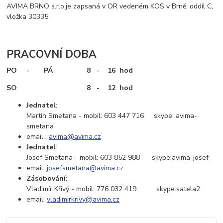
AVIMA BRNO s.r.o.je zapsaná v OR vedeném KOS v Brně, oddíl C,
vložka 30335
PRACOVNÍ DOBA
PO - PÁ 8 - 16 hod
SO 8 - 12 hod
Jednatel
:
Martin Smetana - mobil: 603 447 716 skype: avima-
smetana
email :
avima@avima.cz
Jednatel
:
Josef Smetana - mobil: 603 852 988 skype:avima-josef
email:
josefsmetana@avima.cz
Zásobování
:
Vladimír Křivý - mobil: 776 032 419 skype:satela2
email:
vladimirkrivy@avima.cz