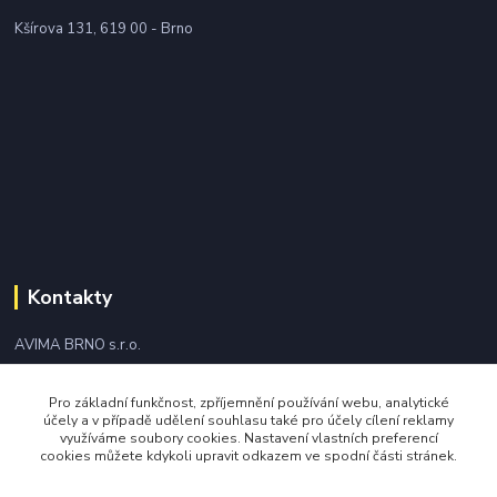
Kšírova 131, 619 00 - Brno
Kontakty
AVIMA BRNO s.r.o.
+420 543 249 338
Pro základní funkčnost, zpříjemnění používání webu, analytické
účely a v případě udělení souhlasu také pro účely cílení reklamy
využíváme soubory cookies. Nastavení vlastních preferencí
avima@avima.cz
cookies můžete kdykoli upravit odkazem ve spodní části stránek.