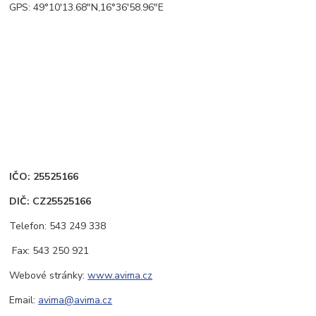
GPS: 49°10'13.68"N,16°36'58.96"E
IČO: 25525166
DIČ: CZ25525166
Telefon: 543 249 338
Fax: 543 250 921
Webové stránky:
www.avim
a.cz
Email:
avima@
avima.cz