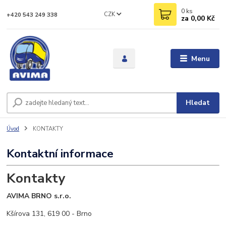
0
ks
CZK
+420 543 249 338
za
0,00 Kč
Menu
Hledat
Úvod
KONTAKTY
Kontaktní informace
Kontakty
AVIMA BRNO s.r.o.
Kšírova 131, 619 00 - Brno