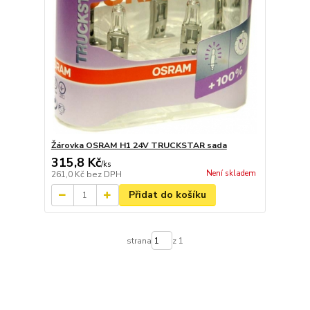
Žárovka OSRAM H1 24V TRUCKSTAR sada
315,8 Kč
/
ks
Není skladem
261,0 Kč
bez DPH
Přidat do košíku
strana
z 1