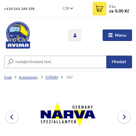
0
ks
CZK
+420 543 249 338
za
0,00 Kč
Menu
Hledat
Úvod
Autožárovky
OSRAM
24V