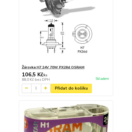
Žárovka H7 24V 70W PX26d OSRAM
106,5 Kč
/
ks
Skladem
88,0 Kč
bez DPH
Přidat do košíku