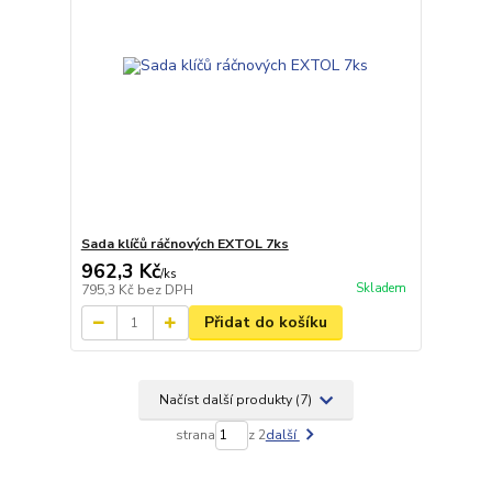
Sada klíčů ráčnových EXTOL 7ks
962,3 Kč
/
ks
Skladem
795,3 Kč
bez DPH
Přidat do košíku
Načíst další produkty (7)
strana
z 2
další