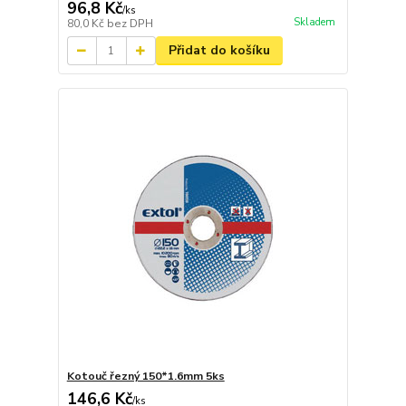
96,8 Kč
/
ks
Skladem
80,0 Kč
bez DPH
Přidat do košíku
Kotouč řezný 150*1.6mm 5ks
146,6 Kč
/
ks