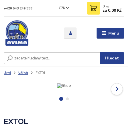
0
ks
CZK
+420 543 249 338
za
0,00 Kč
Menu
Hledat
Úvod
Nářadí
EXTOL
EXTOL