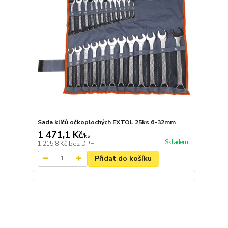
Sada klíčů očkoplochých EXTOL 25ks 6-32mm
1 471,1 Kč
/
ks
Skladem
1 215,8 Kč
bez DPH
Přidat do košíku