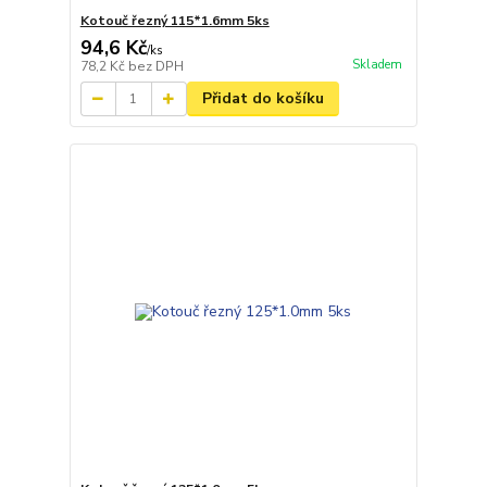
Kotouč řezný 115*1.6mm 5ks
94,6 Kč
/
ks
Skladem
78,2 Kč
bez DPH
Přidat do košíku