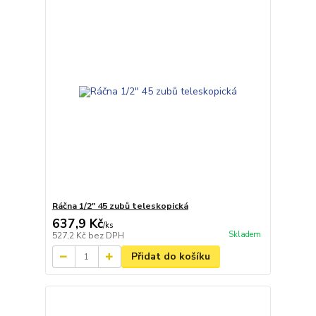
Ráčna 1/2" 45 zubů teleskopická
637,9 Kč
/
ks
Skladem
527,2 Kč
bez DPH
Přidat do košíku