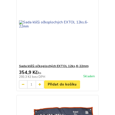
Sada klíčů očkoplochých EXTOL 12ks,6-22mm
354,9 Kč
/
ks
Skladem
293,3 Kč
bez DPH
Přidat do košíku