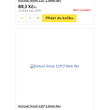
Kotouč řezný 125*1.0mm 5ks
88,3 Kč
/
ks
Není skladem
72,9 Kč
bez DPH
Přidat do košíku
Kotouč řezný 125*2.5mm 5ks