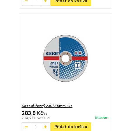
Přidat do košíku
Kotouč řezný 230*2.5mm 5ks
283,8 Kč
/
ks
Skladem
234,5 Kč
bez DPH
Přidat do košíku