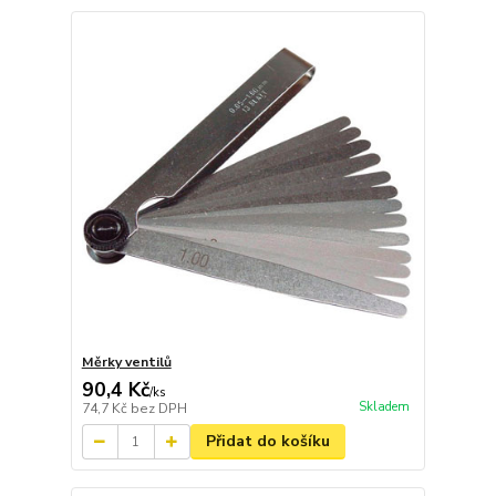
Měrky ventilů
90,4 Kč
/
ks
Skladem
74,7 Kč
bez DPH
Přidat do košíku