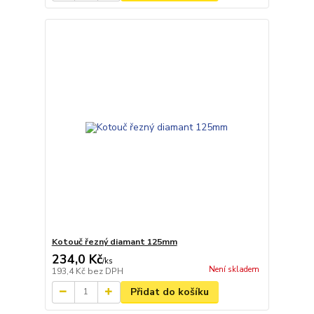
Kotouč řezný diamant 125mm
234,0 Kč
/
ks
Není skladem
193,4 Kč
bez DPH
Přidat do košíku