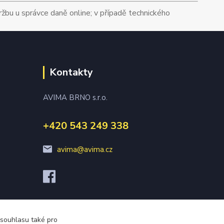
tržbu u správce daně online; v případě technického
Kontakty
AVIMA BRNO s.r.o.
+420 543 249 338
avima@avima.cz
 souhlasu také pro