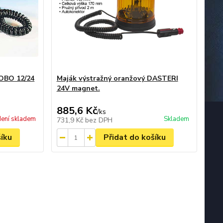
COBO 12/24
Maják výstražný oranžový DASTERI
24V magnet.
885,6 Kč
/
ks
ení skladem
Skladem
731,9 Kč
bez DPH
šíku
Přidat do košíku