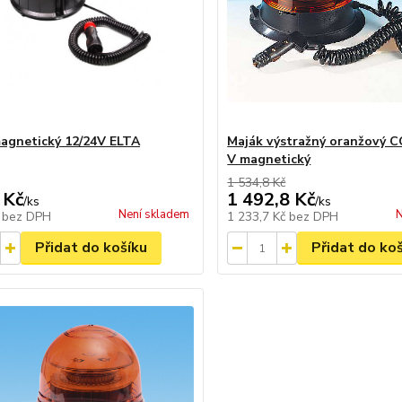
agnetický 12/24V ELTA
Maják výstražný oranžový 
V magnetický
1 534,8 Kč
 Kč
1 492,8 Kč
/
ks
/
ks
Není skladem
N
č
bez DPH
1 233,7 Kč
bez DPH
Přidat do košíku
Přidat do ko