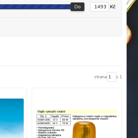
Do
Kč
strana
z 1