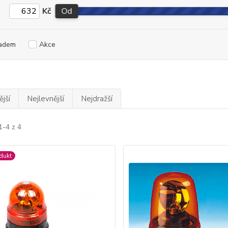
Kč
Od
adem
Akce
jší
Nejlevnější
Nejdražší
1-4 z 4
dukt