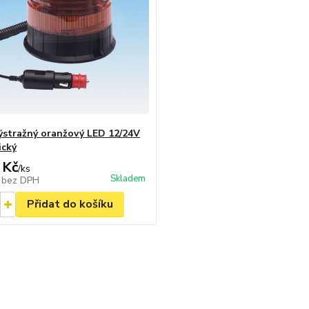
ýstražný oranžový LED 12/24V
ický
 Kč
/
ks
Skladem
č
bez DPH
Přidat do košíku