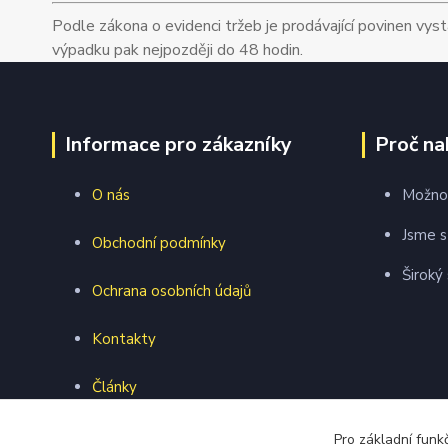
Podle zákona o evidenci tržeb je prodávající povinen vyst
výpadku pak nejpozději do 48 hodin.
Informace pro zákazníky
Proč na
O nás
Možnos
Jsme s
Obchodní podmínky
Široký
Ochrana osobních údajů
Kontakty
Články
Webová prezentace
Pro základní funk