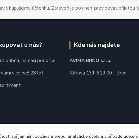
avit kupujícímu účtenku. Zároveň je povinen zaevidovat přijatou 
kupovat u nás?
Kde nás najdete
t odběru na naší pobočce
AVIMA BRNO
s.r.o.
 vámi více než 28 let
Kšírova 131, 619 00 - Brno
 sortiment
čnost, zpříjemnění používání webu, analytické účely a v případě udělení