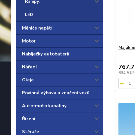
Rampy.
LED
Měniče napětí
Motor
Maják m
Nabíječky autobaterií
767,7
Nářadí
634,5 K
Oleje
Povinná výbava a značení vozů
Auto-moto kapaliny
Řízení
Stěrače