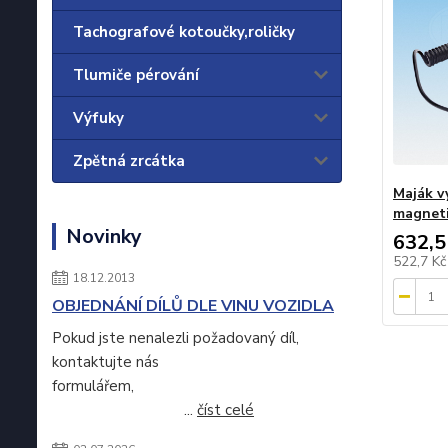
Tachografové kotoučky,roličky
Tlumiče pérování
Výfuky
Zpětná zrcátka
Maják v
magnet
Novinky
632,5
522,7 K
18.12.2013
OBJEDNÁNÍ DÍLŮ DLE VINU VOZIDLA
Pokud jste nenalezli požadovaný díl,
kontaktujte nás
formulářem,
...
číst celé