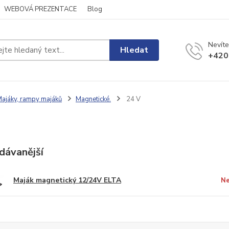
WEBOVÁ PREZENTACE
Blog
Nevíte
Hledat
+420
ajáky, rampy majáků
Magnetické.
24 V
dávanější
Maják magnetický 12/24V ELTA
Ne