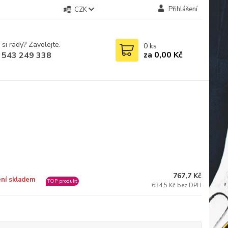
Přihlášení
CZK
 si rady? Zavolejte.
0
ks
za
0,00 Kč
 543 249 338
767,7 Kč
ní skladem
TOP produkt
634,5 Kč bez DPH