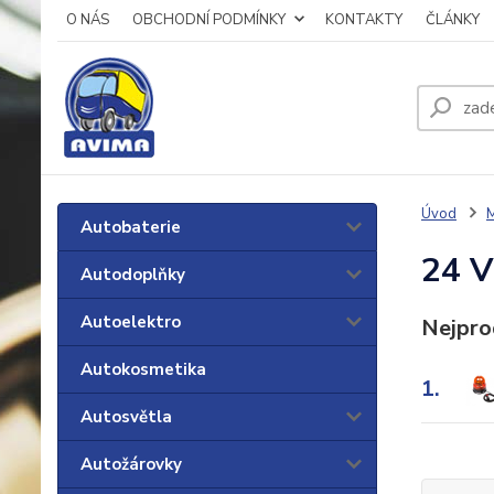
O NÁS
OBCHODNÍ PODMÍNKY
KONTAKTY
ČLÁNKY
Úvod
M
Autobaterie
24 V
Autodoplňky
Autoelektro
Nejpro
Autokosmetika
1.
Autosvětla
Autožárovky