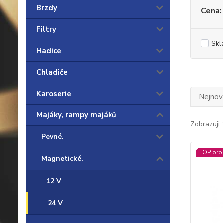
Brzdy
Cena:
Filtry
Skl
Hadice
Chladiče
Karoserie
Nejnově
Majáky, rampy majáků
Zobrazuji 
Pevné.
TOP pro
Magnetické.
12 V
24 V