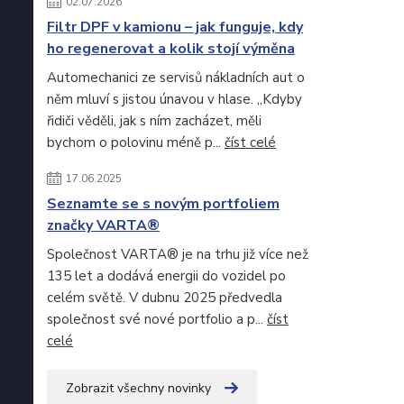
02.07.2026
Filtr DPF v kamionu – jak funguje, kdy
ho regenerovat a kolik stojí výměna
Automechanici ze servisů nákladních aut o
něm mluví s jistou únavou v hlase. „Kdyby
řidiči věděli, jak s ním zacházet, měli
bychom o polovinu méně p...
číst celé
17.06.2025
Seznamte se s novým portfoliem
značky VARTA®
Společnost VARTA® je na trhu již více než
135 let a dodává energii do vozidel po
celém světě. V dubnu 2025 předvedla
společnost své nové portfolio a p...
číst
celé
Zobrazit všechny novinky