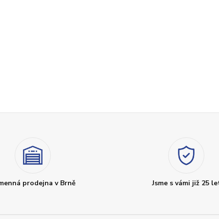
menná prodejna v Brně
Jsme s vámi již 25 le