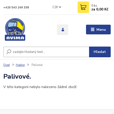
0
ks
CZK
+420 543 249 338
za
0,00 Kč
Menu
Hledat
Úvod
Hadice
Palivové.
Palivové.
V této kategorii nebylo nalezeno žádné zboží.