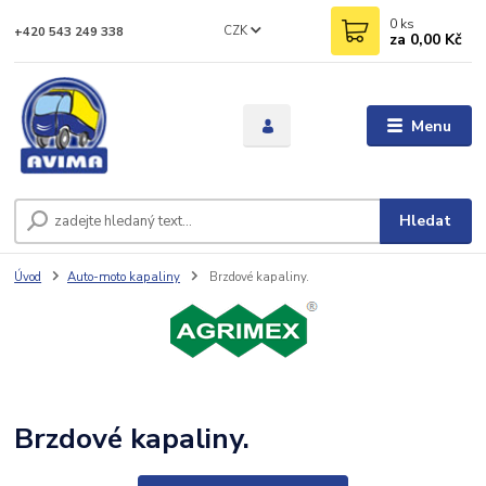
0
ks
CZK
+420 543 249 338
za
0,00 Kč
Menu
Hledat
Úvod
Auto-moto kapaliny
Brzdové kapaliny.
Brzdové kapaliny.