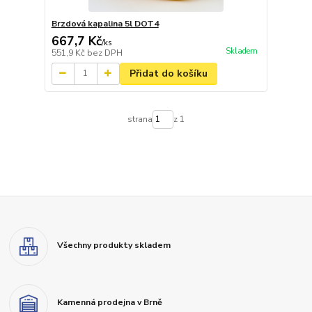
Brzdová kapalina 5l DOT4
667,7 Kč
/
ks
Skladem
551,9 Kč
bez DPH
Přidat do košíku
strana
z 1
Všechny produkty skladem
Kamenná prodejna v Brně