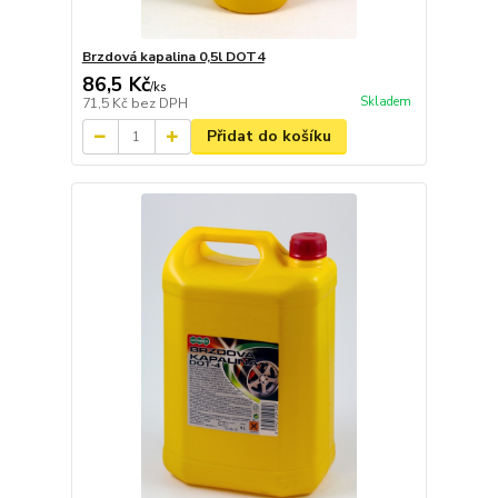
Brzdová kapalina 0,5l DOT4
86,5 Kč
/
ks
Skladem
71,5 Kč
bez DPH
Přidat do košíku