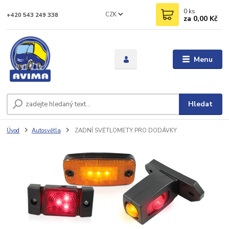
0
ks
CZK
+420 543 249 338
za
0,00 Kč
Menu
Hledat
Úvod
Autosvětla
ZADNÍ SVĚTLOMETY PRO DODÁVKY