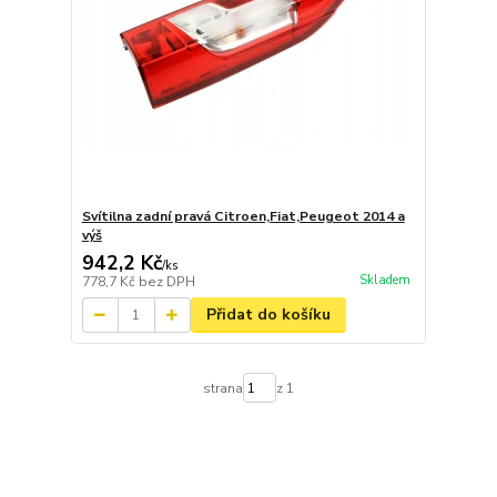
Svítilna zadní pravá Citroen,Fiat,Peugeot 2014 a
výš
942,2 Kč
/
ks
Skladem
778,7 Kč
bez DPH
Přidat do košíku
strana
z 1