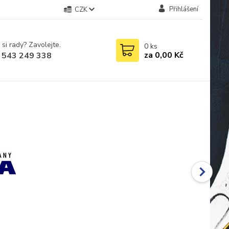
Přihlášení
CZK
 si rady? Zavolejte.
0
ks
za
0,00 Kč
 543 249 338