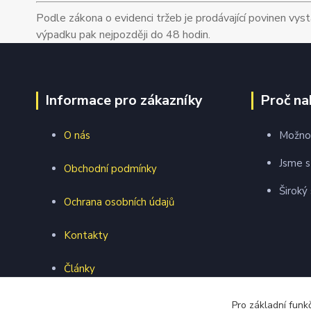
Podle zákona o evidenci tržeb je prodávající povinen vyst
výpadku pak nejpozději do 48 hodin.
Informace pro zákazníky
Proč na
O nás
Možnos
Jsme s
Obchodní podmínky
Široký
Ochrana osobních údajů
Kontakty
Články
Webová prezentace
Pro základní funk