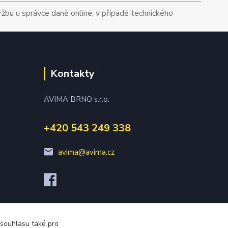
tržbu u správce daně online; v případě technického
Kontakty
AVIMA BRNO s.r.o.
+420 543 249 338
avima@avima.cz
 souhlasu také pro