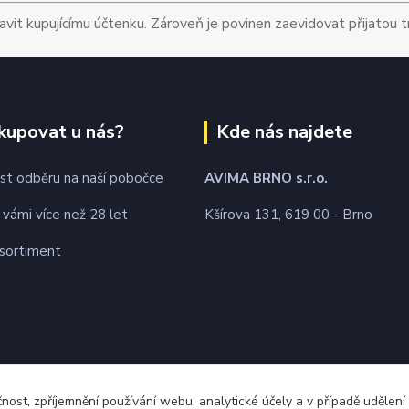
avit kupujícímu účtenku. Zároveň je povinen zaevidovat přijatou 
kupovat u nás?
Kde nás najdete
t odběru na naší pobočce
AVIMA BRNO
s.r.o.
 vámi více než 28 let
Kšírova 131, 619 00 - Brno
 sortiment
čnost, zpříjemnění používání webu, analytické účely a v případě udělení