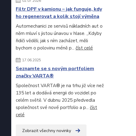
02.07.2026
Filtr DPF v kamionu – jak funguje, kdy
ho regenerovat a kolik stojí výměna
Automechanici ze servisů nákladních aut o
něm mluví s jistou únavou v hlase. „Kdyby
řidiči věděli, jak s ním zacházet, měli
bychom o polovinu méně p...
číst celé
17.06.2025
Seznamte se s novým portfoliem
značky VARTA®
Společnost VARTA® je na trhu již více než
135 let a dodává energii do vozidel po
celém světě. V dubnu 2025 předvedla
společnost své nové portfolio a p...
číst
celé
Zobrazit všechny novinky