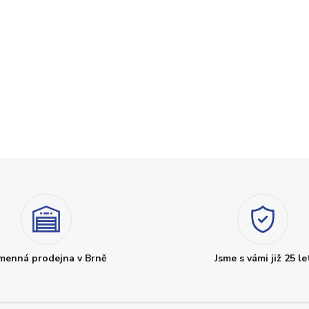
menná prodejna v Brně
Jsme s vámi již 25 le