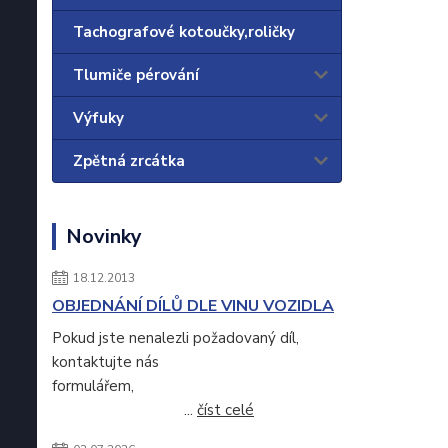
Tachografové kotoučky,roličky
Tlumiče pérování
Výfuky
Zpětná zrcátka
Novinky
18.12.2013
OBJEDNÁNÍ DÍLŮ DLE VINU VOZIDLA
Pokud jste nenalezli požadovaný díl,
kontaktujte nás
formulářem,
...
číst celé