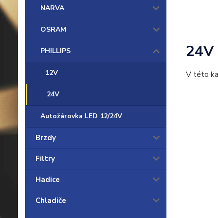
NARVA
OSRAM
24V
PHILLIPS
12V
V této ka
24V
Autožárovka LED 12/24V
Brzdy
Filtry
Hadice
Chladiče