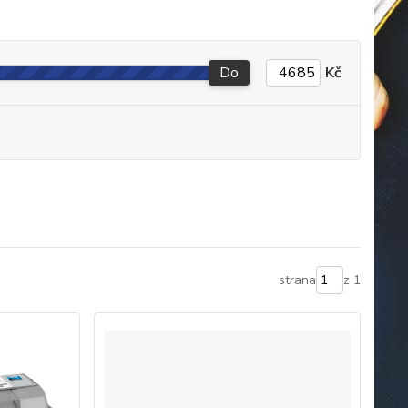
Do
Kč
strana
z 1