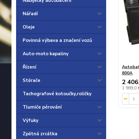
Nabíječky autobaterií
Nářadí
Oleje
Povinná výbava a značení vozů
Auto-moto kapaliny
Řízení
Autoba
800A
Stěrače
2 406
1 989,0
Tachografové kotoučky,roličky
Tlumiče pérování
Výfuky
Zpětná zrcátka