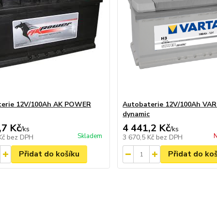
terie 12V/100Ah AK POWER
Autobaterie 12V/100Ah VAR
dynamic
,7 Kč
4 441,2 Kč
/
ks
/
ks
Skladem
N
 Kč
bez DPH
3 670,5 Kč
bez DPH
Přidat do košíku
Přidat do ko