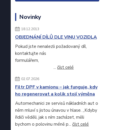
Novinky
18.12.2013
OBJEDNÁNÍ DÍLŮ DLE VINU VOZIDLA
Pokud jste nenalezli požadovaný díl,
kontaktujte nás
formulářem,
...
číst celé
02.07.2026
Filtr DPF v kamionu – jak funguje, kdy
ho regenerovat a kolik stojí výměna
Automechanici ze servisů nákladních aut o
něm mluví s jistou únavou v hlase. „Kdyby
řidiči věděli, jak s ním zacházet, měli
bychom o polovinu méně p...
číst celé