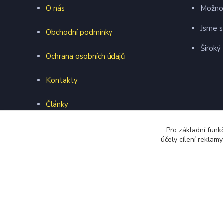
O nás
Možnos
Jsme s
Obchodní podmínky
Široký
Ochrana osobních údajů
Kontakty
Články
Webová prezentace
Pro základní funk
účely cílení reklam
Formulář pro vrácení zboží