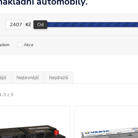
nákladní automobily.
Kč
Od
adem
Akce
jší
Nejlevnější
Nejdražší
1-3 z 3