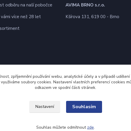
t odběru na naší pobočce
AVIMA BRNO
s.r.o.
 vámi více než 28 let
Kšírova 131, 619 00 - Brno
 sortiment
čnost, zpříjemnění používání webu, analytické účely a v případě udělení
y využíváme soubory cookies. Nastavení vlastních preferencí cookies mů
odkazem ve spodní části stránek.
Souhlasím
Nastavení
Souhlas můžete odmítnout
zde
.