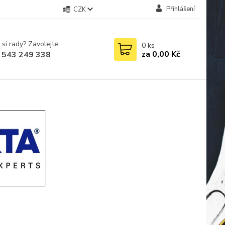
Přihlášení
CZK
 si rady? Zavolejte.
0
ks
za
0,00 Kč
 543 249 338