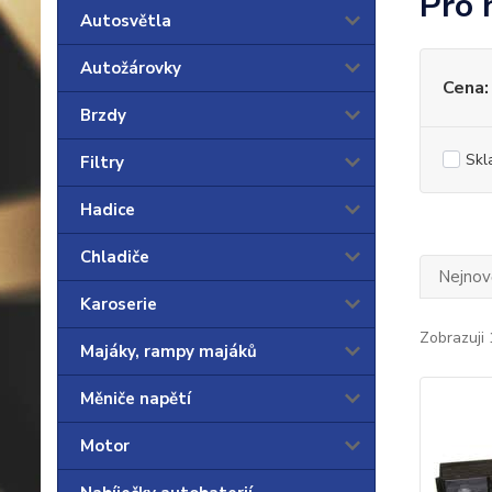
Pro 
Autosvětla
Autožárovky
Cena:
Brzdy
Skl
Filtry
Hadice
Chladiče
Nejnově
Karoserie
Zobrazuji 
Majáky, rampy majáků
Měniče napětí
Motor