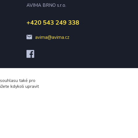
AVIMA BRNO s.r.o.
+420 543 249 338
avima@avima.cz
 souhlasu také pro
žete kdykoli upravit
Vytvořeno na
Eshop-rychle.cz