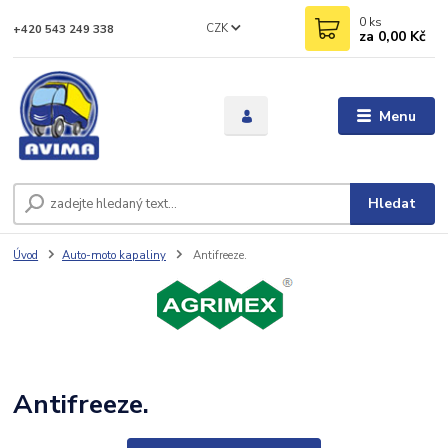
0
ks
CZK
+420 543 249 338
za
0,00 Kč
Menu
Hledat
Úvod
Auto-moto kapaliny
Antifreeze.
Antifreeze.