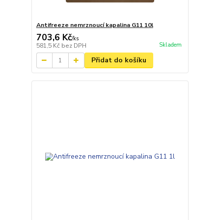
Antifreeze nemrznoucí kapalina G11 10l
703,6 Kč
/
ks
Skladem
581,5 Kč
bez DPH
Přidat do košíku