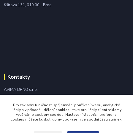
Kšírova 131, 619 00 - Brno
Kontakty
AVIMA BRNO s.r.o.
+420 543 249 338
Pro základní funkčnost, zpříjemnění používání webu, analytické
účely a v případě udělení souhlasu také pro účely cílení reklamy
využíváme soubory cookies. Nastavení vlastních preferencí
avima@avima.cz
cookies můžete kdykoli upravit odkazem ve spodní části stránek.