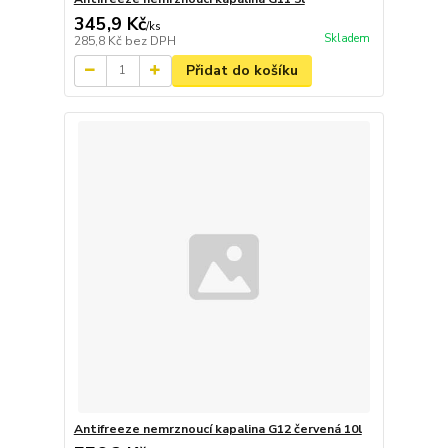
345,9 Kč
/
ks
Skladem
285,8 Kč
bez DPH
Přidat do košíku
Antifreeze nemrznoucí kapalina G12 červená 10l