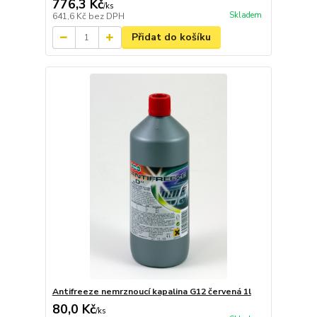
776,3 Kč
/
ks
Skladem
641,6 Kč
bez DPH
Přidat do košíku
Antifreeze nemrznoucí kapalina G12 červená 1l
80,0 Kč
/
ks