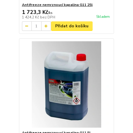
Antifreeze nemrznoucí kapalina G11 25l
1 723,3 Kč
/
ks
Skladem
1 424,2 Kč
bez DPH
Přidat do košíku
Antifreeze nemrznoucí kapalina G11 5l