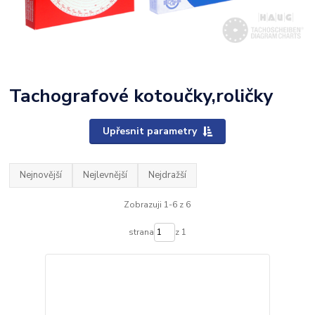
Tachografové kotoučky,roličky
Upřesnit parametry
Nejnovější
Nejlevnější
Nejdražší
Zobrazuji 1-6 z 6
strana
z 1