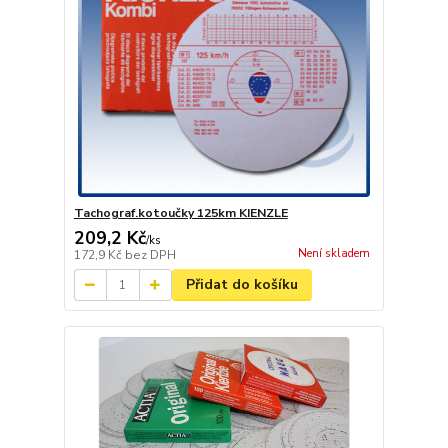
Tachograf.kotoučky 125km KIENZLE
209,2 Kč
/
ks
Není skladem
172,9 Kč
bez DPH
Přidat do košíku