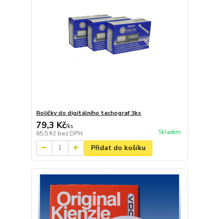
Roličky do digitálního tachograf 3ks
79,3 Kč
/
ks
Skladem
65,5 Kč
bez DPH
Přidat do košíku