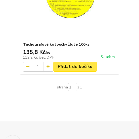
Tachografové kotoučky žluté 100ks
135,8 Kč
/
ks
Skladem
112,2 Kč
bez DPH
Přidat do košíku
strana
z 1