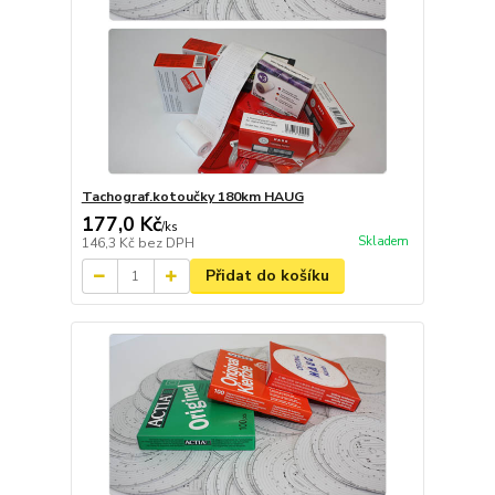
Tachograf.kotoučky 180km HAUG
177,0 Kč
/
ks
Skladem
146,3 Kč
bez DPH
Přidat do košíku