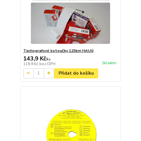
Tachografové kotoučky 125km HAUG
143,9 Kč
/
ks
Skladem
118,9 Kč
bez DPH
Přidat do košíku