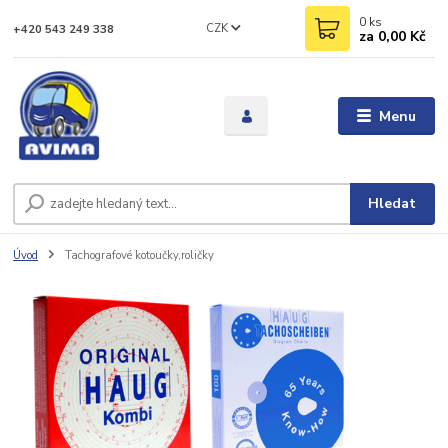
0
ks
CZK
+420 543 249 338
za
0,00 Kč
Menu
Hledat
Úvod
Tachografové kotoučky,roličky