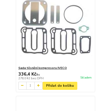
Sada těsnění kompresoru IVECO
336,4 Kč
/
ks
Skladem
278,0 Kč
bez DPH
Přidat do košíku