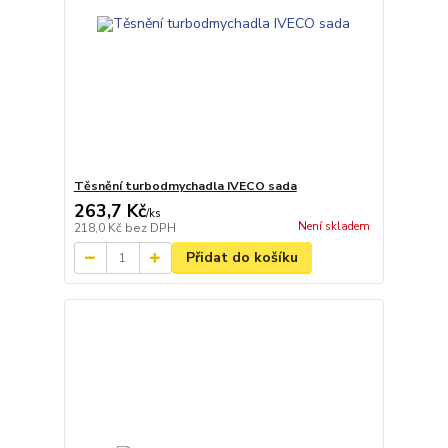
Těsnění turbodmychadla IVECO sada
263,7 Kč
/
ks
Není skladem
218,0 Kč
bez DPH
Přidat do košíku