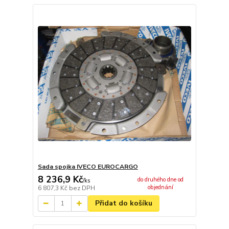
Sada spojka IVECO EUROCARGO
8 236,9 Kč
do druhého dne od
/
ks
objednání
6 807,3 Kč
bez DPH
Přidat do košíku