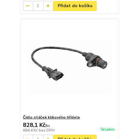
Přidat do košíku
Čidlo otáček klikového hřídele
828,1 Kč
/
ks
Skladem
684,4 Kč
bez DPH