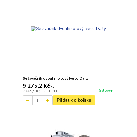
Setrvačník dvouhmotový Iveco Daily
9 275,2 Kč
/
ks
Skladem
7 665,5 Kč
bez DPH
Přidat do košíku