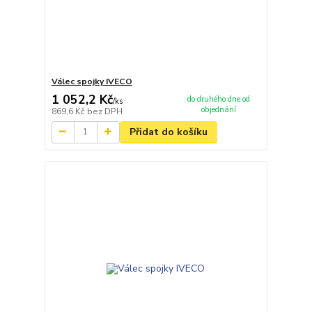
Válec spojky IVECO
1 052,2 Kč
do druhého dne od
/
ks
objednání
869,6 Kč
bez DPH
Přidat do košíku