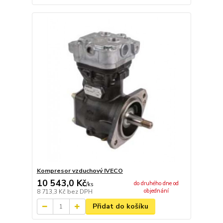
Kompresor vzduchový IVECO
10 543,0 Kč
do druhého dne od
/
ks
objednání
8 713,3 Kč
bez DPH
Přidat do košíku