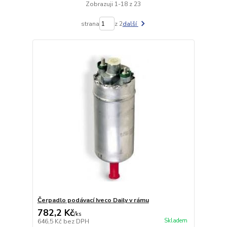
Zobrazuji 1-18 z 23
strana
z 2
další
Čerpadlo podávací Iveco Daily v rámu
782,2 Kč
/
ks
Skladem
646,5 Kč
bez DPH