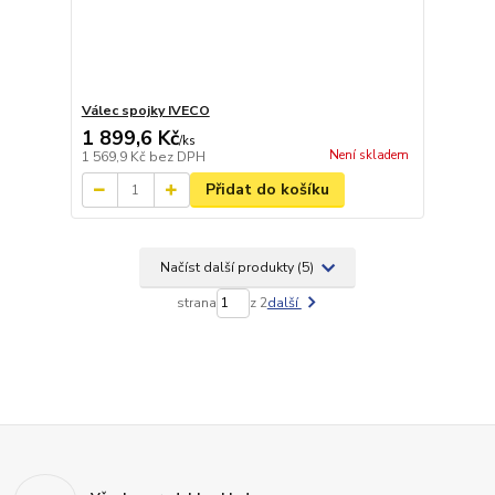
Válec spojky IVECO
1 899,6 Kč
/
ks
Není skladem
1 569,9 Kč
bez DPH
Přidat do košíku
Načíst další produkty (5)
strana
z 2
další