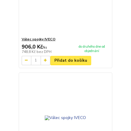
Válec spojky IVECO
906,0 Kč
do druhého dne od
/
ks
objednání
748,8 Kč
bez DPH
Přidat do košíku