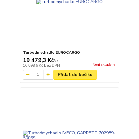
Turbodmychadlo EUROCARGO
19 479,3 Kč
/
ks
Není skladem
16 098,6 Kč
bez DPH
Přidat do košíku