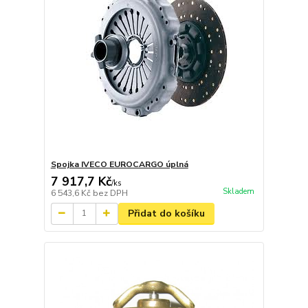
Spojka IVECO EUROCARGO úplná
7 917,7 Kč
/
ks
Skladem
6 543,6 Kč
bez DPH
Přidat do košíku