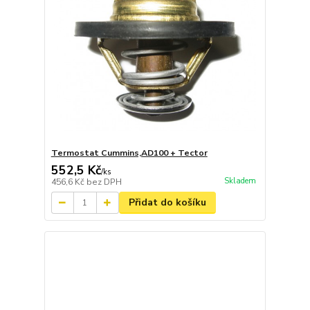
Termostat Cummins,AD100 + Tector
552,5 Kč
/
ks
Skladem
456,6 Kč
bez DPH
Přidat do košíku