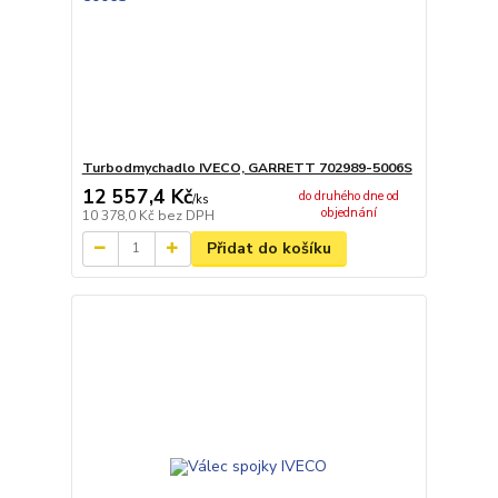
Turbodmychadlo IVECO, GARRETT 702989-5006S
12 557,4 Kč
do druhého dne od
/
ks
objednání
10 378,0 Kč
bez DPH
Přidat do košíku