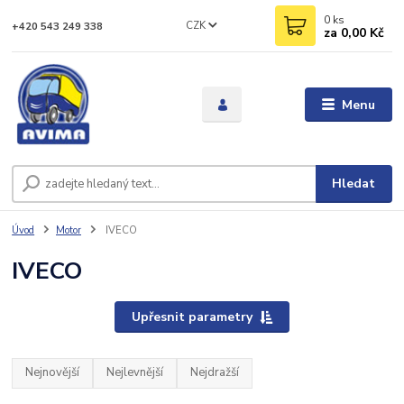
0
ks
CZK
+420 543 249 338
za
0,00 Kč
Menu
Hledat
Úvod
Motor
IVECO
IVECO
Upřesnit parametry
Nejnovější
Nejlevnější
Nejdražší