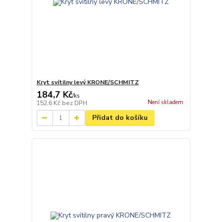
Kryt svítilny levý KRONE/SCHMITZ
184,7 Kč
/
ks
Není skladem
152,6 Kč
bez DPH
Přidat do košíku