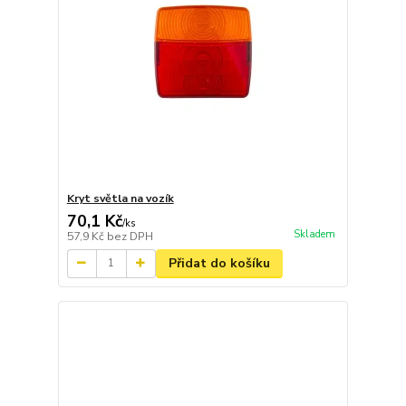
Kryt světla na vozík
70,1 Kč
/
ks
Skladem
57,9 Kč
bez DPH
Přidat do košíku