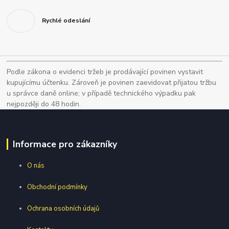
Rychlé odeslání
Podle zákona o evidenci tržeb je prodávající povinen vystavit
kupujícímu účtenku. Zároveň je povinen zaevidovat přijatou tržbu
u správce daně online; v případě technického výpadku pak
nejpozději do 48 hodin.
Informace pro zákazníky
O nás
Obchodní podmínky
Ochrana osobních údajů