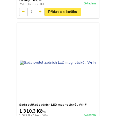
/
ks
Skladem
251,8 Kč
bez DPH
Přidat do košíku
Sada světel zadních LED magnetické , Wi-Fi
1 310,3 Kč
/
ks
Skladem
1 082,9 Kč
bez DPH