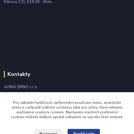
Kšírova 131, 619 00 - Brno
Kontakty
AVIMA BRNO s.r.o.
+420 543 249 338
Pro základní funkčnost, zpříjemnění používání webu, analytické
účely a v případě udělení souhlasu také pro účely cílení reklamy
využíváme soubory cookies. Nastavení vlastních preferencí
avima@avima.cz
cookies můžete kdykoli upravit odkazem ve spodní části stránek.
Souhlasím
Nastavení