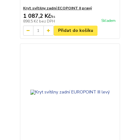
Kryt svítilny zadní ECOPOINT II pravý
1 087,2 Kč
/
ks
Skladem
898,5 Kč
bez DPH
Přidat do košíku