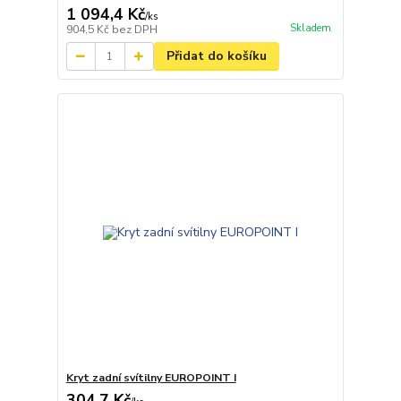
1 094,4 Kč
/
ks
Skladem
904,5 Kč
bez DPH
Přidat do košíku
Kryt zadní svítilny EUROPOINT I
304,7 Kč