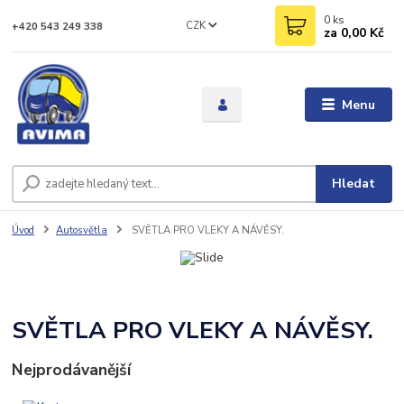
0
ks
CZK
+420 543 249 338
za
0,00 Kč
Menu
Hledat
Úvod
Autosvětla
SVĚTLA PRO VLEKY A NÁVĚSY.
SVĚTLA PRO VLEKY A NÁVĚSY.
Nejprodávanější