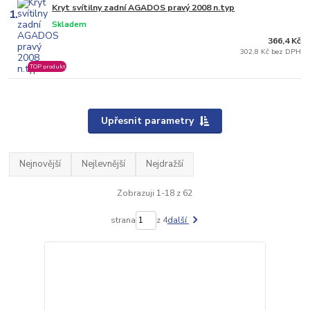
Kryt svítilny zadní AGADOS pravý 2008 n.typ
1.
Skladem
366,4 Kč
302,8 Kč bez DPH
TOP produkt
Upřesnit parametry
Nejnovější
Nejlevnější
Nejdražší
Zobrazuji 1-18 z 62
strana
z 4
další