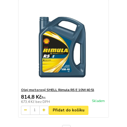
Olej motorový SHELL Rimula R5 E 10W40 5l
814,8 Kč
/
ks
Skladem
673,4 Kč
bez DPH
Přidat do košíku