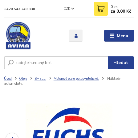
0
ks
CZK
+420 543 249 338
za
0,00 Kč
Menu
Hledat
Úvod
Oleje
SHELL.
Motorové oleje polosyntetické.
Nákladní
automobily.