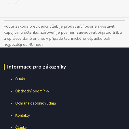
Podle zákona o evidenci tržeb je prodávající povinen vystavit
kupujícímu účtenku. Zároveň je povinen zaevidovat přijatou tržbu
u správce daně online; v případě technického výpadku pak
nejpozději do 48 hodin.
Informace pro zákazníky
O nás
Obchodní podmínky
Ochrana osobních údajů
Kontakty
Články