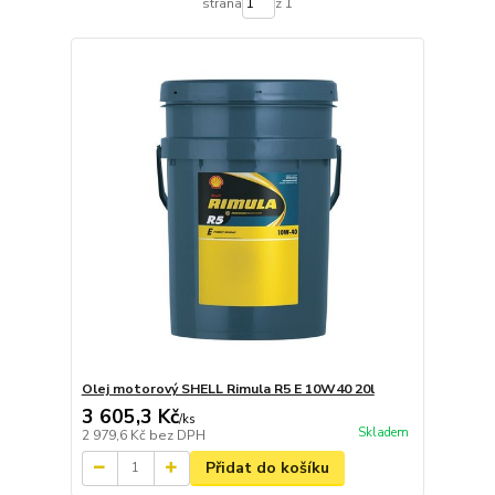
strana
z 1
Olej motorový SHELL Rimula R5 E 10W40 20l
3 605,3 Kč
/
ks
Skladem
2 979,6 Kč
bez DPH
Přidat do košíku