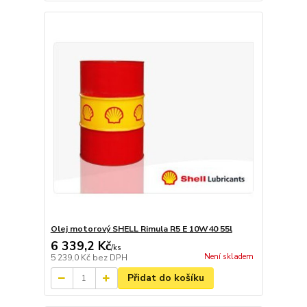
Olej motorový SHELL Rimula R5 E 10W40 55l
6 339,2 Kč
/
ks
Není skladem
5 239,0 Kč
bez DPH
Přidat do košíku