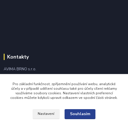
Kontakty
AVIMA BRNO s.r.o.
+420 543 249 338
Pro základní funkčnost, zpříjemnění používání webu, analytické
účely a v případě udělení souhlasu také pro účely cílení reklamy
využíváme soubory cookies. Nastavení vlastních preferencí
avima@avima.cz
cookies můžete kdykoli upravit odkazem ve spodní části stránek.
Souhlasím
Nastavení