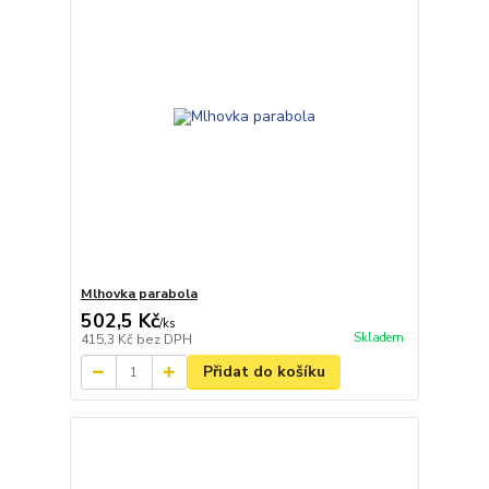
Mlhovka parabola
502,5 Kč
/
ks
Skladem
415,3 Kč
bez DPH
Přidat do košíku