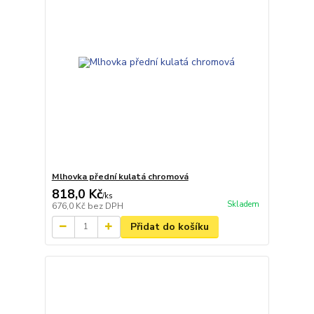
Mlhovka přední kulatá chromová
818,0 Kč
/
ks
Skladem
676,0 Kč
bez DPH
Přidat do košíku