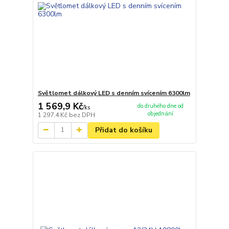
Světlomet dálkový LED s denním svícením 6300lm
1 569,9 Kč
do druhého dne od
/
ks
objednání
1 297,4 Kč
bez DPH
Přidat do košíku