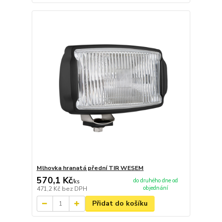
Mlhovka hranatá přední TIR WESEM
570,1 Kč
do druhého dne od
/
ks
objednání
471,2 Kč
bez DPH
Přidat do košíku