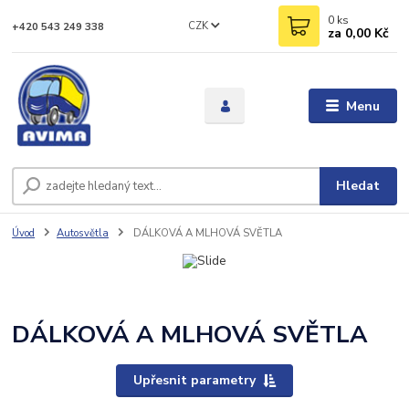
0
ks
CZK
+420 543 249 338
za
0,00 Kč
Menu
Hledat
Úvod
Autosvětla
DÁLKOVÁ A MLHOVÁ SVĚTLA
DÁLKOVÁ A MLHOVÁ SVĚTLA
Upřesnit parametry