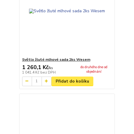
Světlo žluté mlhové sada 2ks Wesem
1 260,1 Kč
do druhého dne od
/
ks
objednání
1 041,4 Kč
bez DPH
Přidat do košíku