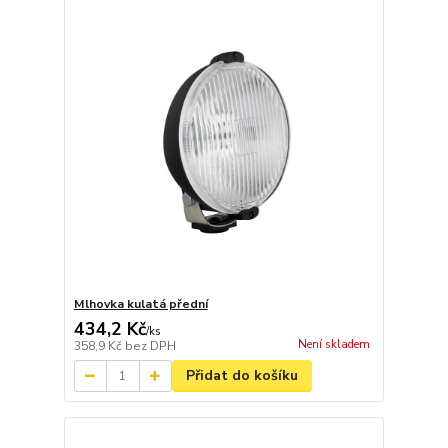
Mlhovka kulatá přední
434,2 Kč
/
ks
Není skladem
358,9 Kč
bez DPH
Přidat do košíku