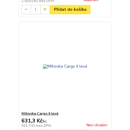
objednání
2 925,0 Kč
bez DPH
Přidat do košíku
Mlhovka Cargo II levá
631,3 Kč
/
ks
Není skladem
521,7 Kč
bez DPH