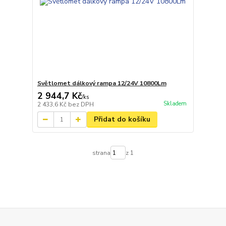
Světlomet dálkový rampa 12/24V 10800Lm
2 944,7 Kč
/
ks
Skladem
2 433,6 Kč
bez DPH
Přidat do košíku
strana
z 1