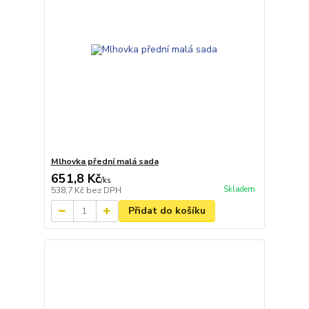
Mlhovka přední malá sada
651,8 Kč
/
ks
Skladem
538,7 Kč
bez DPH
Přidat do košíku