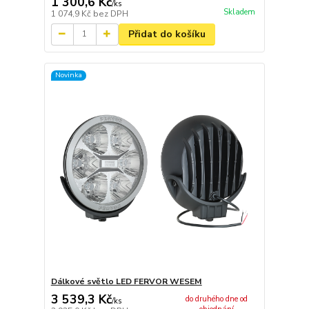
1 300,6 Kč
/
ks
Skladem
1 074,9 Kč
bez DPH
Přidat do košíku
Novinka
Dálkové světlo LED FERVOR WESEM
3 539,3 Kč
do druhého dne od
/
ks