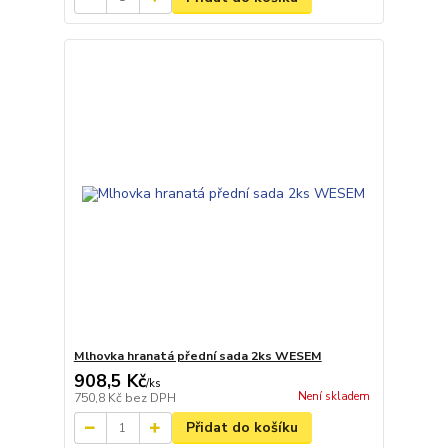
Mlhovka hranatá přední sada 2ks WESEM
908,5 Kč
/
ks
Není skladem
750,8 Kč
bez DPH
Přidat do košíku