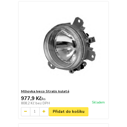
Mlhovka Iveco Stralis kulatá
977,9 Kč
/
ks
Skladem
808,2 Kč
bez DPH
Přidat do košíku