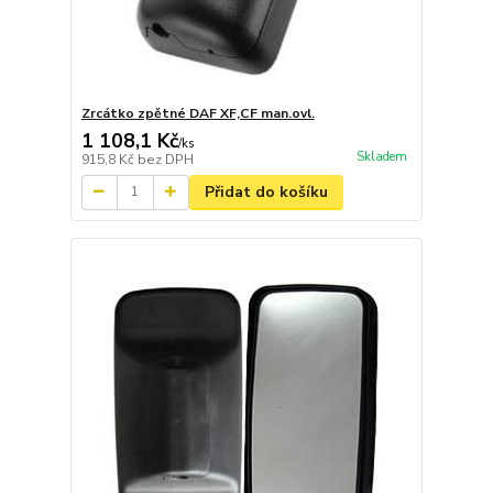
Zrcátko zpětné DAF XF,CF man.ovl.
1 108,1 Kč
/
ks
Skladem
915,8 Kč
bez DPH
Přidat do košíku