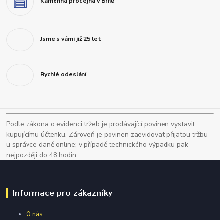
Kamenná prodejna v Brně
Jsme s vámi již 25 let
Rychlé odeslání
Podle zákona o evidenci tržeb je prodávající povinen vystavit
kupujícímu účtenku. Zároveň je povinen zaevidovat přijatou tržbu
u správce daně online; v případě technického výpadku pak
nejpozději do 48 hodin.
Informace pro zákazníky
O nás