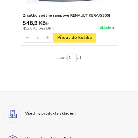
Zrcátko zpětné rampové RENAULT KERAX(300)
548,9 Kč
/
ks
Skladem
453,6 Kč
bez DPH
Přidat do košíku
strana
z 1
Všechny produkty skladem