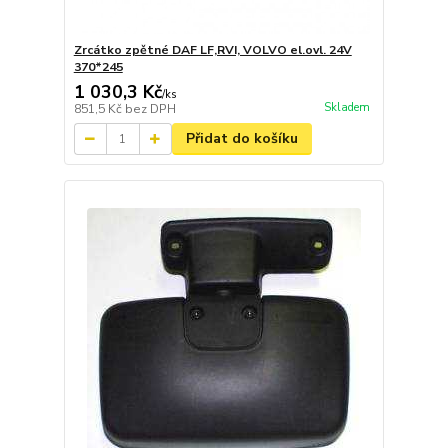
Zrcátko zpětné DAF LF,RVI, VOLVO el.ovl. 24V
370*245
1 030,3 Kč
/
ks
Skladem
851,5 Kč
bez DPH
Přidat do košíku