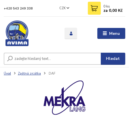
0
ks
CZK
+420 543 249 338
za
0,00 Kč
Menu
Hledat
Úvod
Zpětná zrcátka
DAF