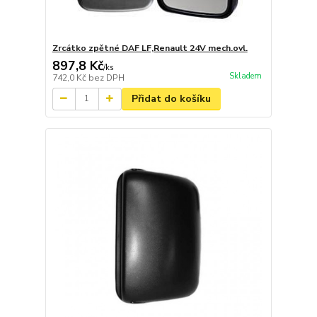
Zrcátko zpětné DAF LF,Renault 24V mech.ovl.
897,8 Kč
/
ks
Skladem
742,0 Kč
bez DPH
Přidat do košíku