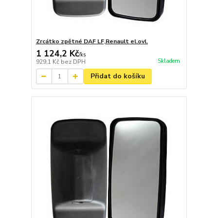
Zrcátko zpětné DAF LF,Renault el.ovl.
1 124,2 Kč
/
ks
Skladem
929,1 Kč
bez DPH
Přidat do košíku