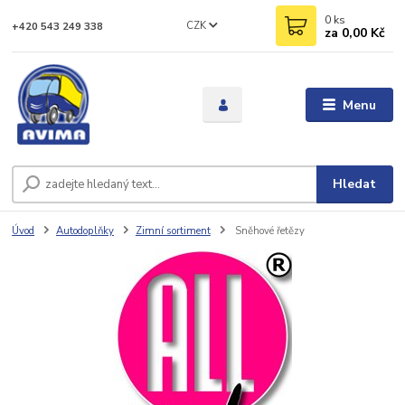
0
ks
CZK
+420 543 249 338
za
0,00 Kč
Menu
Hledat
Úvod
Autodoplňky
Zimní sortiment
Sněhové řetězy