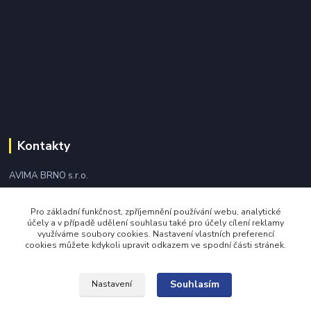
Kontakty
AVIMA BRNO s.r.o.
+420 543 249 338
Pro základní funkčnost, zpříjemnění používání webu, analytické
účely a v případě udělení souhlasu také pro účely cílení reklamy
využíváme soubory cookies. Nastavení vlastních preferencí
avima@avima.cz
cookies můžete kdykoli upravit odkazem ve spodní části stránek.
Souhlasím
Nastavení