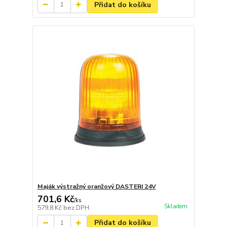
Přidat do košíku
Maják výstražný oranžový DASTERI 24V
701,6 Kč
/
ks
Skladem
579,8 Kč
bez DPH
Přidat do košíku