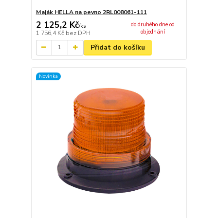
Maják HELLA na pevno 2RL008061-111
2 125,2 Kč
do druhého dne od
/
ks
objednání
1 756,4 Kč
bez DPH
Přidat do košíku
Novinka