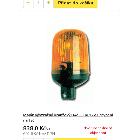
Přidat do košíku
Maják výstražný oranžový DASTERI 12V uchycení
na tyč
838,0 Kč
do druhého dne od
/
ks
objednání
692,6 Kč
bez DPH