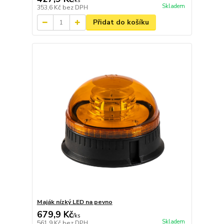
/
ks
Skladem
353,6 Kč
bez DPH
Přidat do košíku
Maják nízký LED na pevno
679,9 Kč
/
ks
Skladem
561,9 Kč
bez DPH