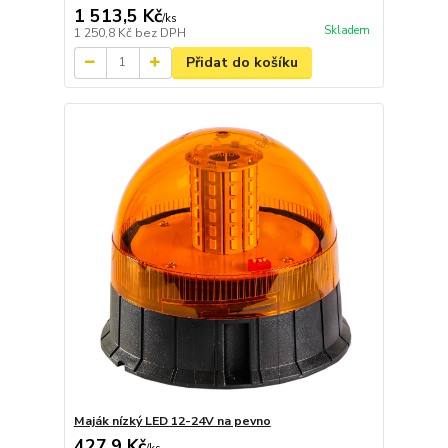
1 513,5 Kč
/
ks
Skladem
1 250,8 Kč
bez DPH
Přidat do košíku
Maják nízký LED 12-24V na pevno
427,9 Kč