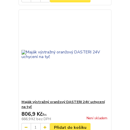
Maják výstražný oranžový DASTERI 24V uchycení
na tyč
806,9 Kč
/
ks
Není skladem
666,9 Kč
bez DPH
Přidat do košíku