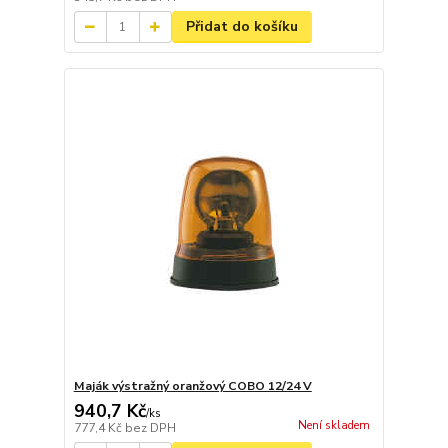
Přidat do košíku
Maják výstražný oranžový COBO 12/24 V
940,7 Kč
/
ks
Není skladem
777,4 Kč
bez DPH