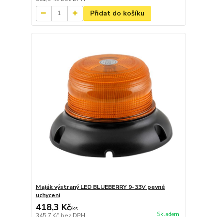
Přidat do košíku
Maják výstraný LED BLUEBERRY 9-33V pevné
uchycení
418,3 Kč
/
ks
Skladem
345,7 Kč
bez DPH