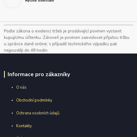
Rychlé odeslání
Podle zákona o evidenci tržeb je prodávající povinen vystavit
kupujícímu účtenku. Zároveň je povinen zaevidovat přijatou tržbu
u správce daně online; v případě technického výpadku pak
nejpozději do 48 hodin.
Informace pro zákazníky
O nás
Obchodní podmínky
Ochrana osobních údajů
Kontakty