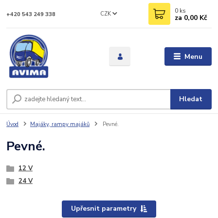
0
ks
CZK
+420 543 249 338
za
0,00 Kč
Menu
Hledat
Úvod
Majáky, rampy majáků
Pevné.
Pevné.
12 V
24 V
Upřesnit parametry