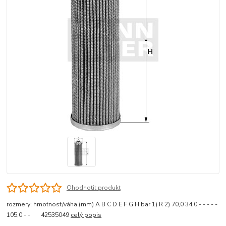
Ohodnotit produkt
rozmery; hmotnost/váha (mm) A B C D E F G H bar 1) R 2) 70,0 34,0 - - - - -
105,0 - - 42535049
celý popis