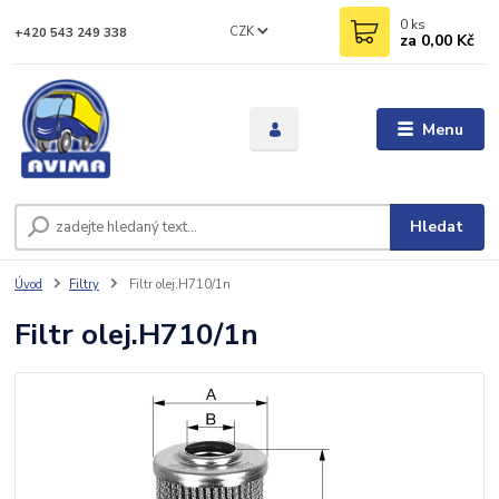
0
ks
CZK
+420 543 249 338
za
0,00 Kč
Menu
Hledat
Úvod
Filtry
Filtr olej.H710/1n
Filtr olej.H710/1n