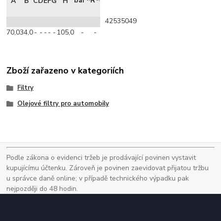
bar
R
A
B
C
D
E
F
G
H
42535049
70,0
34,0
-
-
-
-
-
105,0
-
-
Zboží zařazeno v kategoriích
Filtry
Olejové filtry pro automobily
Podle zákona o evidenci tržeb je prodávající povinen vystavit
kupujícímu účtenku. Zároveň je povinen zaevidovat přijatou tržbu
u správce daně online; v případě technického výpadku pak
nejpozději do 48 hodin.