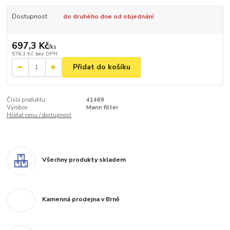
Dostupnost
do druhého dne od objednání
697,3 Kč
/
ks
576,3 Kč
bez DPH
Přidat do košíku
Číslo produktu:
41469
Výrobce:
Mann filter
Hlídat cenu / dostupnost
Všechny produkty skladem
Kamenná prodejna v Brně