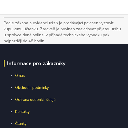
Podle zákona o evidenci tržeb je prodávající povinen vystavit
kupujícímu účtenku. Zároveň je povinen zaevidovat přijatou tržbu
u správce daně online; v případě technického výpadku pak
nejpozději do 48 hodin.
Informace pro zákazníky
O nás
Obchodní podmínky
Ochrana osobních údajů
Kontakty
Články