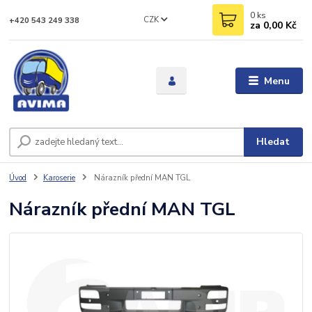
0
ks
CZK
+420 543 249 338
za
0,00 Kč
Menu
Hledat
Úvod
Karoserie
Nárazník přední MAN TGL
Nárazník přední MAN TGL