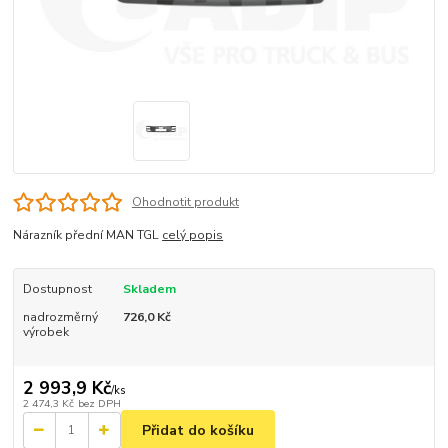
Ohodnotit produkt
Nárazník přední MAN TGL
celý popis
Dostupnost
Skladem
nadrozměrný
726,0 Kč
výrobek
2 993,9 Kč
/
ks
2 474,3 Kč
bez DPH
Přidat do košíku