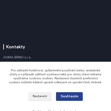
Kontakty
AVIMA BRNO s.r.o.
+420 543 249 338
Pro základní funkčnost, zpříjemnění používání webu, analytické
účely a v případě udělení souhlasu také pro účely cílení reklamy
využíváme soubory cookies. Nastavení vlastních preferencí
avima@avima.cz
cookies můžete kdykoli upravit odkazem ve spodní části stránek.
Souhlasím
Nastavení