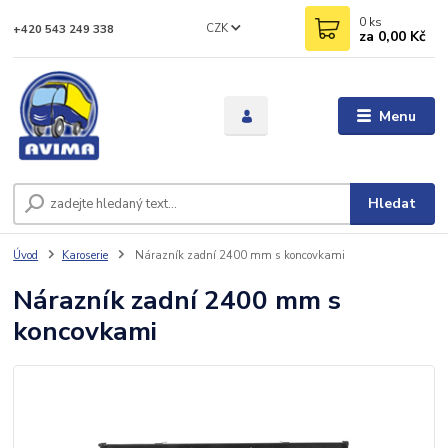
0
ks
CZK
+420 543 249 338
za
0,00 Kč
Menu
Hledat
Úvod
Karoserie
Nárazník zadní 2400 mm s koncovkami
Nárazník zadní 2400 mm s
koncovkami