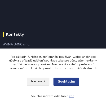
Kontakty
AVIMA BRNO s.r.o.
+420 543 249 338
Pro základní funkčnost, zpříjemnění používání webu, analytické
účely a v případě udělení souhlasu také pro účely cílení reklamy
využíváme soubory cookies. Nastavení vlastních preferencí
avima@avima.cz
cookies můžete kdykoli upravit odkazem ve spodní části stránek.
Souhlasím
Nastavení
Souhlas můžete odmítnout
zde
.
Vytvořeno na
Eshop-rychle.cz