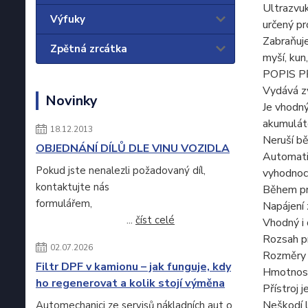
Ultrazvu
Výfuky
určený pr
Zabraňuje
Zpětná zrcátka
myší, kun
POPIS P
Vydává z
Novinky
Je vhodný
akumulát
18.12.2013
Neruší bě
OBJEDNÁNÍ DÍLŮ DLE VINU VOZIDLA
Automatic
Pokud jste nenalezli požadovaný díl,
vyhodnoc
kontaktujte nás
Během pro
formulářem,
Napájení
...
číst celé
Vhodný i 
Rozsah p
02.07.2026
Rozměry 
Filtr DPF v kamionu – jak funguje, kdy
Hmotnost
ho regenerovat a kolik stojí výměna
Přístroj 
Neškodí l
Automechanici ze servisů nákladních aut o