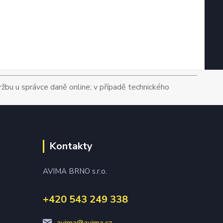
tržbu u správce daně online; v případě technického
Kontakty
AVIMA BRNO s.r.o.
+420 543 249 338