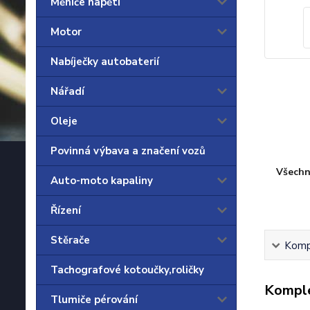
Měniče napětí
Motor
Nabíječky autobaterií
Nářadí
Oleje
Povinná výbava a značení vozů
Všechn
Auto-moto kapaliny
Řízení
Stěrače
Kompl
Tachografové kotoučky,roličky
Komple
Tlumiče pérování