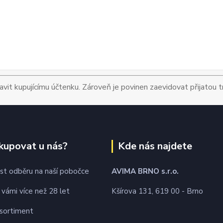
avit kupujícímu účtenku. Zároveň je povinen zaevidovat přijatou 
kupovat u nás?
Kde nás najdete
t odběru na naší pobočce
AVIMA BRNO
s.r.o.
 vámi více než 28 let
Kšírova 131, 619 00 - Brno
 sortiment