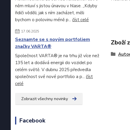
něm mluví s jistou únavou v hlase. „Kdyby
řidiči věděli, jak s ním zacházet, měli
bychom o polovinu méně p...
číst celé
17.06.2025
Seznamte se s novým portfoliem
Zboží 
značky VARTA®
Auto
Společnost VARTA® je na trhu již více než
135 let a dodává energii do vozidel po
celém světě. V dubnu 2025 předvedla
společnost své nové portfolio a p...
číst
celé
Zobrazit všechny novinky
Facebook