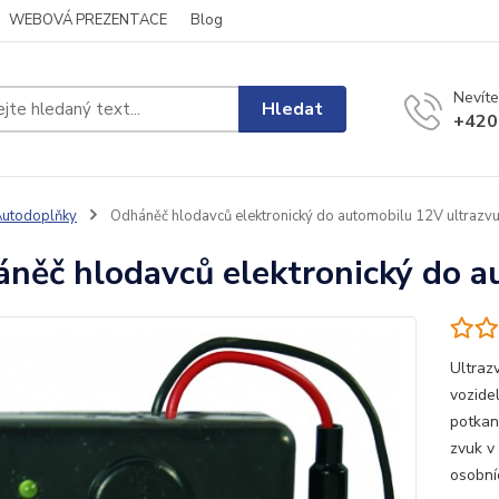
WEBOVÁ PREZENTACE
Blog
Nevíte
Hledat
+420
utodoplňky
Odháněč hlodavců elektronický do automobilu 12V ultrazv
něč hlodavců elektronický do a
Ultraz
vozide
potkan
zvuk v
osobní