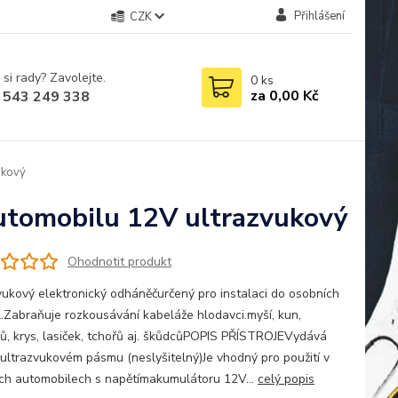
Přihlášení
CZK
 si rady? Zavolejte.
0
ks
za
0,00 Kč
 543 249 338
ukový
utomobilu 12V ultrazvukový
Ohodnotit produkt
vukový elektronický odháněčurčený pro instalaci do osobních
l.Zabraňuje rozkousávání kabeláže hlodavci.myší, kun,
ů, krys, lasiček, tchořů aj. škůdcůPOPIS PŘÍSTROJEVydává
 ultrazvukovém pásmu (neslyšitelný)Je vhodný pro použití v
ch automobilech s napětímakumulátoru 12V...
celý popis