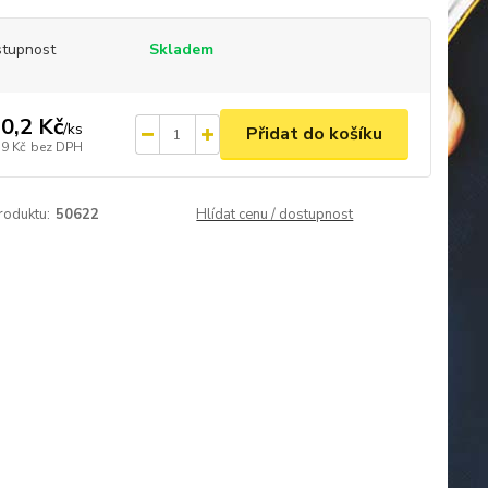
tupnost
Skladem
0,2 Kč
/
ks
Přidat do košíku
,9 Kč
bez DPH
roduktu:
50622
Hlídat cenu / dostupnost