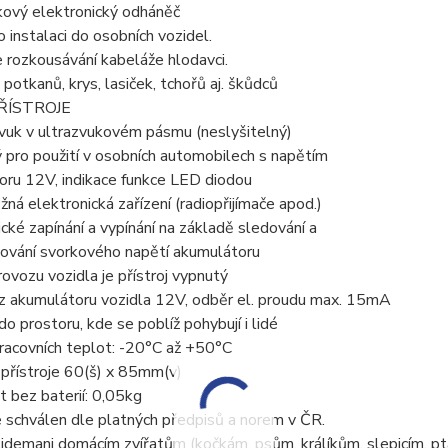
kový elektronický odháněč
o instalaci do osobních vozidel.
 rozkousávání kabeláže hlodavci.
, potkanů, krys, lasiček, tchořů aj. škůdců
ŘÍSTROJE
vuk v ultrazvukovém pásmu (neslyšitelný)
 pro použití v osobních automobilech s napětím
oru 12V, indikace funkce LED diodou
žná elektronická zařízení (radiopřijímače apod.)
ké zapínání a vypínání na základě sledování a
ování svorkového napětí akumulátoru
vozu vozidla je přístroj vypnutý
 z akumulátoru vozidla 12V, odběr el. proudu max. 15mA
do prostoru, kde se poblíž pohybují i lidé
racovních teplot: -20°C až +50°C
přístroje 60(š) x 85mm(v)
 bez baterií: 0,05kg
je schválen dle platných předpisů a norem v ČR.
idemani domácím zvířatům (kočkám, psům, králíkům, slepicím, pt