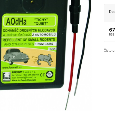
Dos
67
553
Číslo p