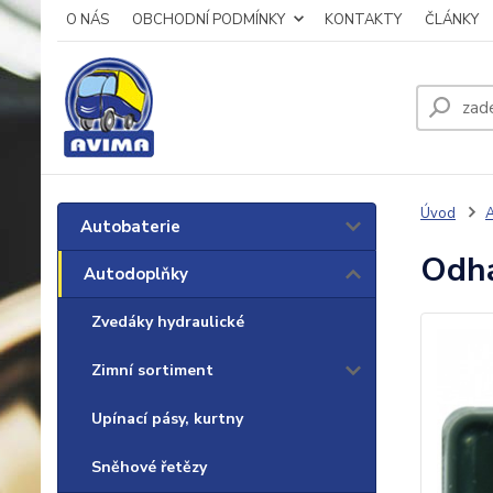
O NÁS
OBCHODNÍ PODMÍNKY
KONTAKTY
ČLÁNKY
Úvod
A
Autobaterie
Odhá
Autodoplňky
Zvedáky hydraulické
Zimní sortiment
Upínací pásy, kurtny
Sněhové řetězy