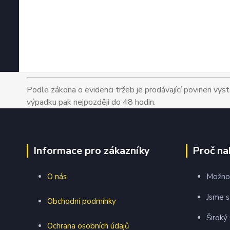
Podle zákona o evidenci tržeb je prodávající povinen vyst
výpadku pak nejpozději do 48 hodin.
Informace pro zákazníky
Proč na
O nás
Možnos
Jsme s
Obchodní podmínky
Široký
Ochrana osobních údajů