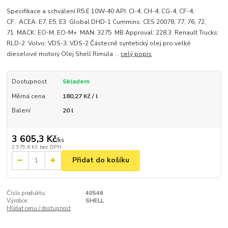
Specifikace a schválení R5 E 10W-40 API: CI-4, CH-4, CG-4, CF-4,
CF. ACEA: E7, E5, E3 Global DHD-1 Cummins: CES 20078, 77, 76, 72,
71 MACK: EO-M, EO-M+ MAN: 3275 MB Approval: 228.3 Renault Trucks:
RLD-2 Volvo: VDS-3, VDS-2 Částecně syntetický olej pro velké
dieselové motory Olej Shell Rimula ...
celý popis
Dostupnost
Skladem
Měrná cena
180,27 Kč / l
Balení
20 l
3 605,3 Kč
/
ks
2 979,6 Kč
bez DPH
Přidat do košíku
Číslo produktu:
40546
Výrobce:
SHELL
Hlídat cenu / dostupnost