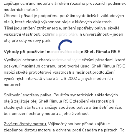
zajištuje ochranu motoru v širokém rozsahu provozních podmínek
moderních motorů.
Účinnost přísad je podpořena použitím syntetických základových
olejů, které zlepšují výkonnost oleje v klíčových oblastech.
Těmi jsou snížení ztrát energie, snížení spotřeby paliva, skvělé
viskozitní vlastnosti, ochrana proti otěru a univerzálnost – jeden
olej pro celý vozový park.
Výhody při používání motorového oleje Shell Rimula R5 E
Vynikající ochrana charakterizovaná výjimečnými přísadami, které
poskytují maximální ochranu proti tvorbě úsad. Shell Rimula R5 E
nabízí skvělé protiotěrové vlastnosti a možnost prodloužení
výměnných intervalů v Euro 3, US 2002 a jiných moderních
motorech.
Snižování spotřeby paliva.
Použitím syntetických základových
olejů zajištuje olej Shell Rimula R5 E zlepšení vlastností při
studených startech a snižuje spotřebu paliva a tím šetrí peníze,
bez omezení ochrany motoru a jeho životnosti.
Zvýšení čistoty motoru.
Výjimečný soubor přísad zajištuje
zlepšenou čistotu motoru a ochranu proti úsadám na pístech. To