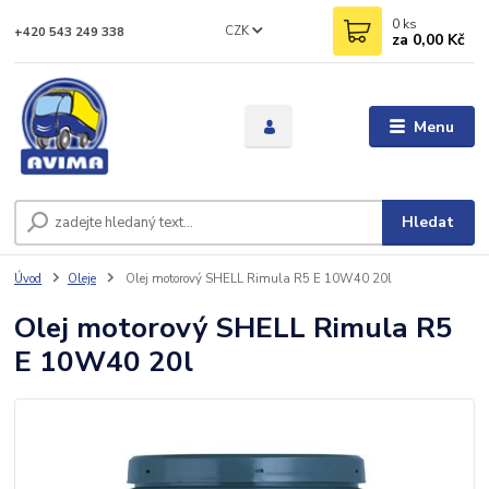
0
ks
CZK
+420 543 249 338
za
0,00 Kč
Menu
Hledat
Úvod
Oleje
Olej motorový SHELL Rimula R5 E 10W40 20l
Olej motorový SHELL Rimula R5
E 10W40 20l