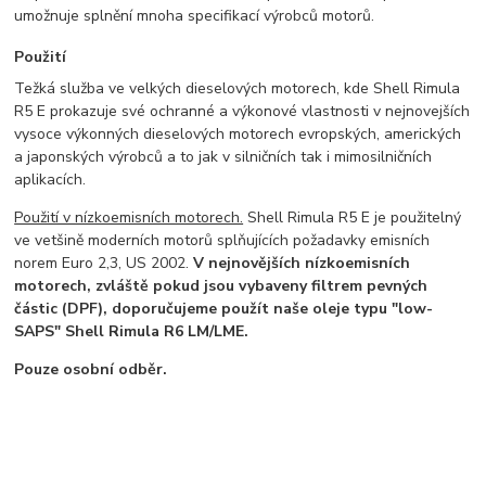
umožnuje splnění mnoha specifikací výrobců motorů.
Použití
Težká služba ve velkých dieselových motorech, kde Shell Rimula
R5 E prokazuje své ochranné a výkonové vlastnosti v nejnovejších
vysoce výkonných dieselových motorech evropských, amerických
a japonských výrobců a to jak v silničních tak i mimosilničních
aplikacích.
Použití v nízkoemisních motorech.
Shell Rimula R5 E je použitelný
ve vetšině moderních motorů splňujících požadavky emisních
norem Euro 2,3, US 2002.
V nejnovějších nízkoemisních
motorech, zvláště pokud jsou vybaveny filtrem pevných
částic (DPF), doporučujeme použít naše oleje typu "low-
SAPS" Shell Rimula R6 LM/LME.
Pouze osobní odběr.