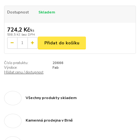
Dostupnost
Skladem
724,2 Kč
/
ks
598,5 Kč
bez DPH
Přidat do košíku
Číslo produktu:
20666
Výrobce:
Fab
Hlídat cenu / dostupnost
Všechny produkty skladem
Kamenná prodejna v Brně