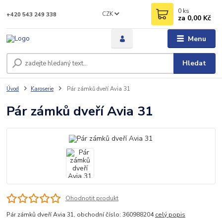
0
ks
CZK
+420 543 249 338
za
0,00 Kč
Menu
Hledat
Úvod
Karoserie
Pár zámků dveří Avia 31
Pár zámků dveří Avia 31
Ohodnotit produkt
Pár zámků dveří Avia 31, obchodní číslo: 360988204
celý popis