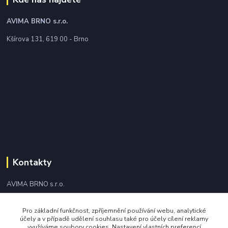
AVIMA BRNO
s.r.o.
Kšírova 131, 619 00 - Brno
Kontakty
AVIMA BRNO s.r.o.
+420 543 249 338
Pro základní funkčnost, zpříjemnění používání webu, analytické
účely a v případě udělení souhlasu také pro účely cílení reklamy
využíváme soubory cookies. Nastavení vlastních preferencí