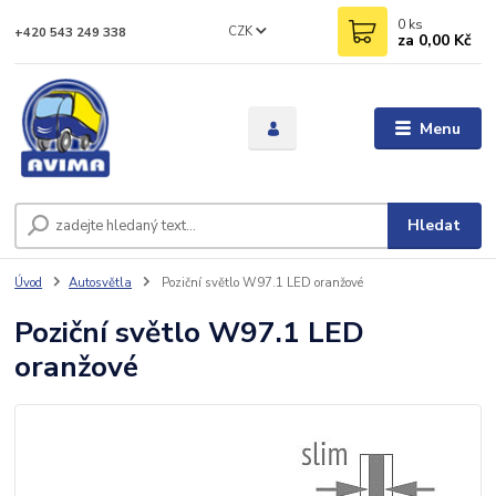
0
ks
CZK
+420 543 249 338
za
0,00 Kč
Menu
Hledat
Úvod
Autosvětla
Poziční světlo W97.1 LED oranžové
Poziční světlo W97.1 LED
oranžové