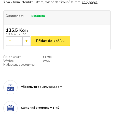
šířka 24mm, hloubka 10mm, rozteč děr šroubů 61mm.
celý popis
Dostupnost
Skladem
135,5 Kč
/
ks
112,0 Kč
bez DPH
Přidat do košíku
Číslo produktu:
11798
Výrobce:
WAS
Hlídat cenu / dostupnost
Všechny produkty skladem
Kamenná prodejna v Brně