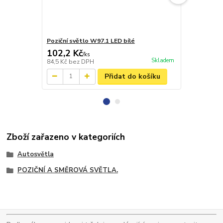
Poziční světlo W97.1 LED bílé
Poziční svě
102,2 Kč
149,2 Kč
/
ks
Skladem
84,5 Kč
bez DPH
123,3 Kč
bez
Přidat do košíku
Zboží zařazeno v kategoriích
Autosvětla
POZIČNÍ A SMĚROVÁ SVĚTLA.