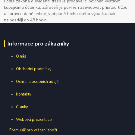
Podle zákona o evidenci tržeb je prodávající povinen vystavit
kupujícímu účtenku. Zároveň je povinen zaevidovat přijatou tržbu
u správce daně online; v případě technického výpadku pak
nejpozději do 48 hodin.
Informace pro zákazníky
O nás
Obchodní podmínky
Ochrana osobních údajů
Kontakty
Články
Webová prezentace
Formulář pro vrácení zboží