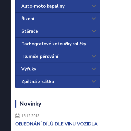
Auto-moto kapaliny
Řízení
Stěrače
Tachografové kotoučky,roličky
Tlumiče pérování
Výfuky
Zpětná zrcátka
Novinky
18.12.2013
OBJEDNÁNÍ DÍLŮ DLE VINU VOZIDLA