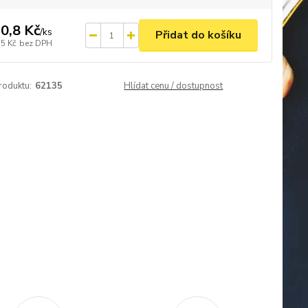
0,8 Kč
/
ks
Přidat do košíku
,5 Kč
bez DPH
roduktu:
62135
Hlídat cenu / dostupnost