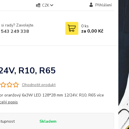
Přihlášení
CZK
 si rady? Zavolejte.
0
ks
za
0,00 Kč
 543 249 338
24V, R10, R65
Ohodnotit produkt
or oranžový 6x3W LED 128*28 mm 12/24V, R10, R65 více
celý popis
tupnost
Skladem