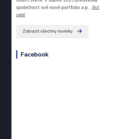
celém světě. V dubnu 2025 předvedla
společnost své nové portfolio a p...
číst
celé
Zobrazit všechny novinky
Facebook