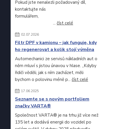
Pokud jste nenalezli požadovaný díl,
kontaktujte nás
formulářem,
...
číst celé
02.07.2026
Filtr DPF v kamionu – jak funguje, kdy
ho regenerovat a kolik stojí výměna
Automechanici ze servisů nákladních aut o
něm mluví s jistou únavou v hlase. „Kdyby
řidiči věděli, jak s ním zacházet, měli
bychom o polovinu méně p...
číst celé
17.06.2025
Seznamte se s novým portfoliem
značky VARTA®
Společnost VARTA® je na trhu již více než
135 let a dodává energii do vozidel po