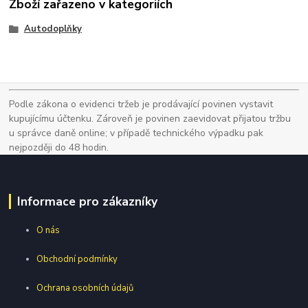
Zboží zařazeno v kategoriích
Autodoplňky
Podle zákona o evidenci tržeb je prodávající povinen vystavit
kupujícímu účtenku. Zároveň je povinen zaevidovat přijatou tržbu
u správce daně online; v případě technického výpadku pak
nejpozději do 48 hodin.
Informace pro zákazníky
O nás
Obchodní podmínky
Ochrana osobních údajů