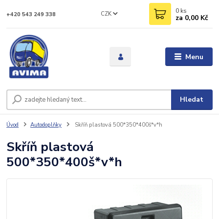
0
ks
CZK
+420 543 249 338
za
0,00 Kč
Menu
Hledat
Úvod
Autodoplňky
Skříň plastová 500*350*400š*v*h
Skříň plastová
500*350*400š*v*h