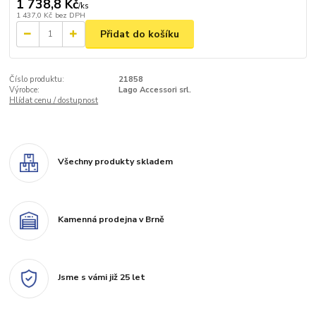
1 738,8 Kč
/
ks
1 437,0 Kč
bez DPH
Přidat do košíku
Číslo produktu:
21858
Výrobce:
Lago Accessori srl.
Hlídat cenu / dostupnost
Všechny produkty skladem
Kamenná prodejna v Brně
Jsme s vámi již 25 let