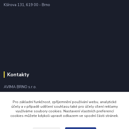
Kšírova 131, 619 00 - Brno
Kontakty
AVIMA BRNO s.r.o.
+420 543 249 338
Pro základní funkčnost, zpříjemnění používání webu, analytické
účely a v případě udělení souhlasu také pro účely cílení reklamy
využíváme soubory cookies. Nastavení vlastních preferencí
avima@avima.cz
cookies můžete kdykoli upravit odkazem ve spodní části stránek.