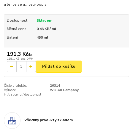
a lehce se u...
celý popis
Dostupnost
Skladem
Měrná cena
0,43 Kč / ml
Balení
450 ml
191,3 Kč
/
ks
158,1 Kč
bez DPH
Přidat do košíku
Číslo produktu:
26314
Výrobce:
WD-40 Company
Hlídat cenu / dostupnost
Všechny produkty skladem