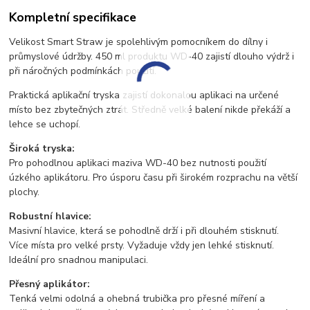
Kompletní specifikace
Velikost Smart Straw je spolehlivým pomocníkem do dílny i
průmyslové údržby. 450 ml produktu WD-40 zajistí dlouho výdrž i
při náročných podmínkách použití.
Praktická aplikační tryska zajistí dokonalou aplikaci na určené
místo bez zbytečných ztrát. Středně velké balení nikde překáží a
lehce se uchopí.
Široká tryska:
Pro pohodlnou aplikaci maziva WD-40 bez nutnosti použití
úzkého aplikátoru. Pro úsporu času při širokém rozprachu na větší
plochy.
Robustní hlavice:
Masivní hlavice, která se pohodlně drží i při dlouhém stisknutí.
Více místa pro velké prsty. Vyžaduje vždy jen lehké stisknutí.
Ideální pro snadnou manipulaci.
Přesný aplikátor:
Tenká velmi odolná a ohebná trubička pro přesné míření a