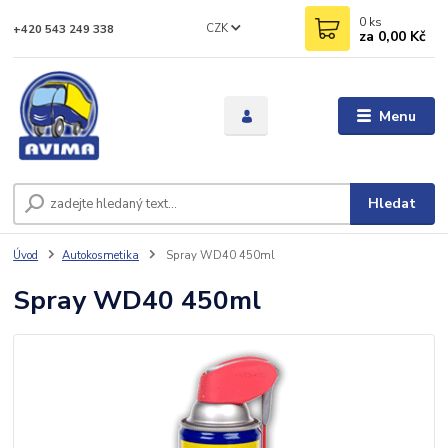
0
ks
CZK
+420 543 249 338
za
0,00 Kč
Menu
Hledat
Úvod
Autokosmetika
Spray WD40 450ml
Spray WD40 450ml