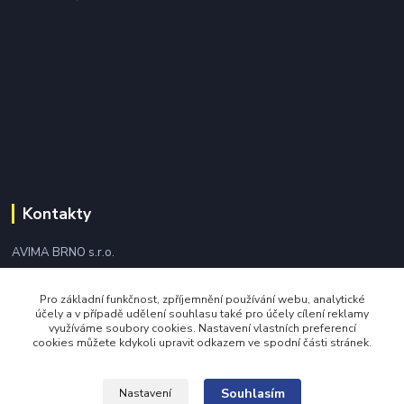
Kontakty
AVIMA BRNO s.r.o.
+420 543 249 338
Pro základní funkčnost, zpříjemnění používání webu, analytické
účely a v případě udělení souhlasu také pro účely cílení reklamy
využíváme soubory cookies. Nastavení vlastních preferencí
avima@avima.cz
cookies můžete kdykoli upravit odkazem ve spodní části stránek.
Souhlasím
Nastavení