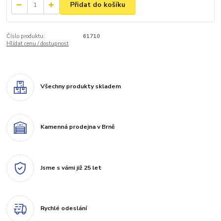
Přidat do košíku
Číslo produktu:
61710
Hlídat cenu / dostupnost
Všechny produkty skladem
Kamenná prodejna v Brně
Jsme s vámi již 25 let
Rychlé odeslání