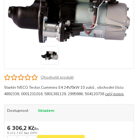
Ohodnotit produkt
Startér IVECO Tector,Cummins E4 24V/5kW 10 zubů , obchodní číslo:
4892338, 0001231016, 5801381129, 2995986, 504120738
celý popis
Dostupnost
Skladem
6 306,2 Kč
/
ks
5 211,7 Kč
bez DPH