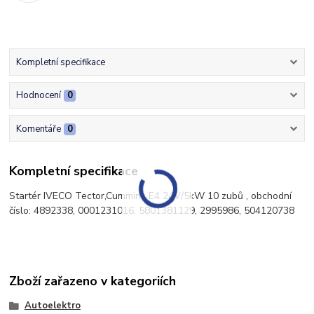
Kompletní specifikace
Hodnocení
0
Komentáře
0
Kompletní specifikace
Startér IVECO Tector,Cummins E4 24V/5kW 10 zubů , obchodní
číslo: 4892338, 0001231016, 5801381129, 2995986, 504120738
Zboží zařazeno v kategoriích
Autoelektro