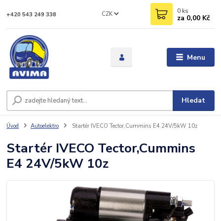
0
ks
CZK
+420 543 249 338
za
0,00 Kč
Menu
Hledat
Úvod
Autoelektro
Startér IVECO Tector,Cummins E4 24V/5kW 10z
Startér IVECO Tector,Cummins
E4 24V/5kW 10z