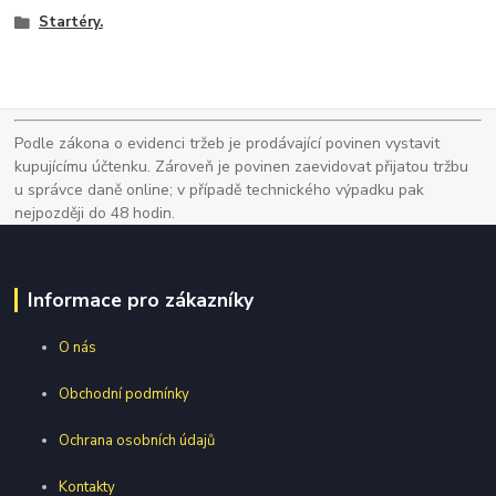
Startéry.
Podle zákona o evidenci tržeb je prodávající povinen vystavit
kupujícímu účtenku. Zároveň je povinen zaevidovat přijatou tržbu
u správce daně online; v případě technického výpadku pak
nejpozději do 48 hodin.
Informace pro zákazníky
O nás
Obchodní podmínky
Ochrana osobních údajů
Kontakty