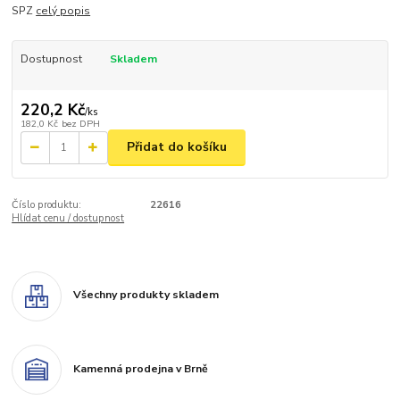
SPZ
celý popis
Dostupnost
Skladem
220,2 Kč
/
ks
182,0 Kč
bez DPH
Přidat do košíku
Číslo produktu:
22616
Hlídat cenu / dostupnost
Všechny produkty skladem
Kamenná prodejna v Brně