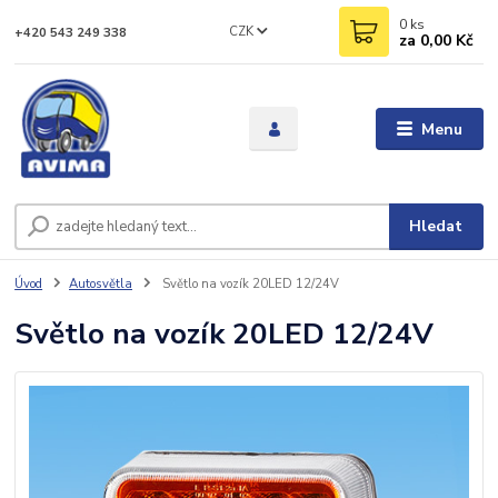
0
ks
CZK
+420 543 249 338
za
0,00 Kč
Menu
Hledat
Úvod
Autosvětla
Světlo na vozík 20LED 12/24V
Světlo na vozík 20LED 12/24V