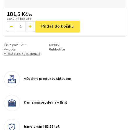
181,5 Kč
/
ks
150,0 Kč
bez DPH
Přidat do košíku
Číslo produktu:
40905
Výrobce:
Rubbolite
Hlídat cenu / dostupnost
Všechny produkty skladem
Kamenná prodejna v Brně
Jsme s vámi již 25 let