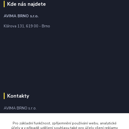
Kde nás najdete
AVIMA BRNO
s.r.o.
Kšírova 131, 619 00 - Brno
Kontakty
AVIMA BRNO s.r.o.
+420 543 249 338
Pro základní funkčnost, zpříjemnění používání webu, analytické
účely a v případě udělení souhlasu také pro účely cílení reklamy