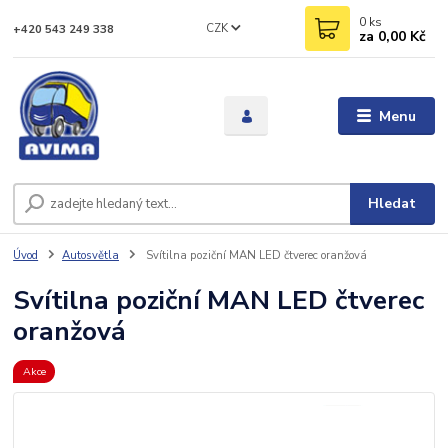
0
ks
CZK
+420 543 249 338
za
0,00 Kč
Menu
Hledat
Úvod
Autosvětla
Svítilna poziční MAN LED čtverec oranžová
Svítilna poziční MAN LED čtverec
oranžová
Akce